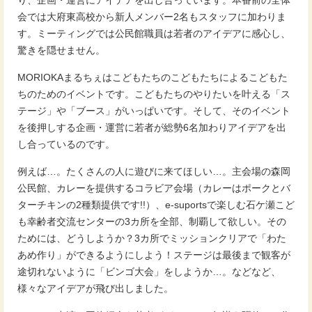
り、企画・運営にアイデアを出し合っています。本番前の全体
会では大府東高校から新人メンバー2名もスタッフに加わりま
す。ミーティングでは公民館職員は若者のアイデアに感心し、
驚きを隠せません。
MORIOKAまるちぇはこどもたちのこどもたちによるこどもた
ちのためのイベントです。こどもたちのやりたいを叶える「ス
テージ」や「ブース」がいっぱいです。そして、そのイベント
を後押しする企画・運営に若者が総勢6名加わりアイデアを出
し合っているのです。
例えば…。たくさんの人に遊びに来てほしい…。主会場の森岡
公民館、カレーを提供するコラビア会場（カレーはポークとバ
ターチキンの2種類提供です!!）、e-suportsで楽しむ石ケ瀬こど
も幸齢者交流センターの3カ所を全部、制覇して欲しい。その
ためには、どうしようか？3カ所でミッションクリアで「わた
あめ作り」ができるようにしよう！ステージは最後まで観客が
途切れないように「ビンゴ大会」をしようか…。などなど、
様々なアイデアが飛び出しました。