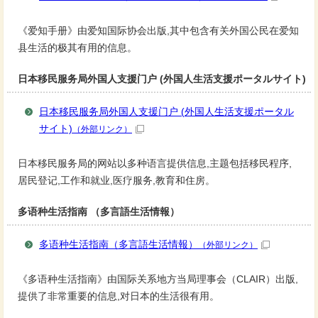
《爱知手册》由爱知国际协会出版,其中包含有关外国公民在爱知
县生活的极其有用的信息。
日本移民服务局外国人支援门户 (外国人生活支援ポータルサイト)
日本移民服务局外国人支援门户 (外国人生活支援ポータル
サイト)
（外部リンク）
日本移民服务局的网站以多种语言提供信息,主题包括移民程序,
居民登记,工作和就业,医疗服务,教育和住房。
多语种生活指南 （多言語生活情報）
多语种生活指南（多言語生活情報）
（外部リンク）
《多语种生活指南》由国际关系地方当局理事会（CLAIR）出版,
提供了非常重要的信息,对日本的生活很有用。