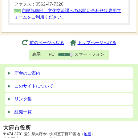
ファクス：0562-47-7320
市民協働部 文化交流課へのお問い合わせは専用フ
ォームをご利用ください。
前のページへ戻る
トップページへ戻る
表示
PC
スマートフォン
庁舎のご案内
このサイトについて
リンク集
組織一覧
大府市役所
〒474-8701 愛知県大府市中央町五丁目70番地（
地図
）