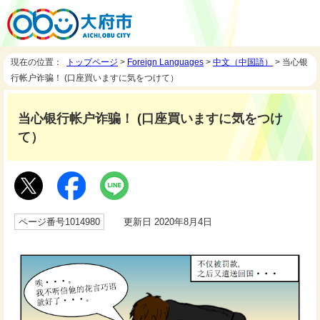
現在の位置：
トップページ
>
Foreign Languages
>
中文（中国語）
> 当心银
行帐户诈骗！ (口座買いますに気をつけて）
当心银行帐户诈骗！ (口座買いますに気をつけ
て）
ページ番号1014980
更新日 2020年8月4日