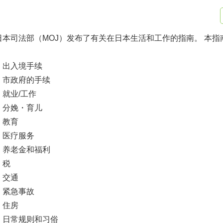
日本司法部（MOJ）发布了有关在日本生活和工作的指南。 本
・出入境手续
・市政府的手续
・就业/工作
・分娩・育儿
・教育
・医疗服务
・养老金和福利
・税
・交通
・紧急事故
・住房
・日常规则和习俗