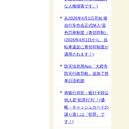
な人権侵害です。)
从2026年4月1日开始,骑
自行车也会正式纳入“蓝
色罚单制度（青切符制）
(2026年4月1日から、自
転車違反に青切符制度が
適用されます！)
防灾信息用App「大府市
防灾行政导航」追加了简
单日语机能
将银行存折・银行卡转让
他人是“犯罪行为”！(通
帳・キャッシュカードの
譲り渡しは「犯罪」で
す！)