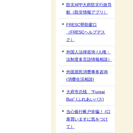
防灾APP大府防灾行政导
航（防災情報アプリ）
FRESC帮助窗口
（FRESCヘルプデス
ク）
外国人法律咨询 (人権・
法制度多言語情報相談）
外国居民消费事务咨询
(消費生活相談)
大府市总线 “Fureai
Bus” (ふれあいバス)
当心银行帐户诈骗！ (口
座買いますに気をつけ
て）