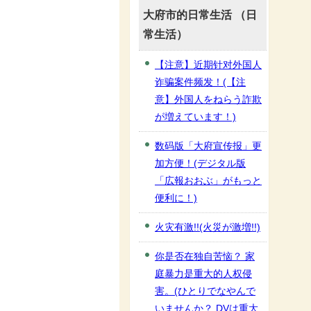
大府市的日常生活 （日
常生活）
【注意】近期针对外国人
诈骗案件频发！(【注
意】外国人をねらう詐欺
が増えています！)
数码版「大府宣传报」更
加方便！(デジタル版
「広報おおぶ」がもっと
便利に！)
火灾有激!!(火災が激増!!)
你是否在独自苦恼？ 家
庭暴力是重大的人权侵
害。(ひとりでなやんで
いませんか？ DVは重大