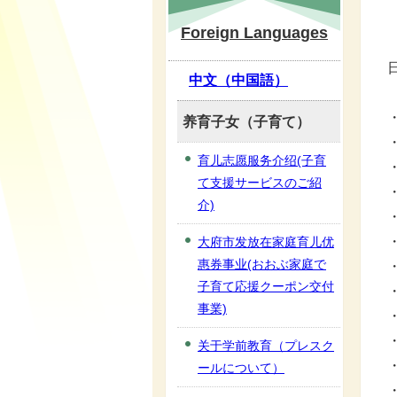
Foreign Languages
中文（中国語）
养育子女（子育て）
育儿志愿服务介绍(子育
て支援サービスのご紹
介)
大府市发放在家庭育儿优
惠券事业(おおぶ家庭で
子育て応援クーポン交付
事業)
关于学前教育（プレスク
ールについて）