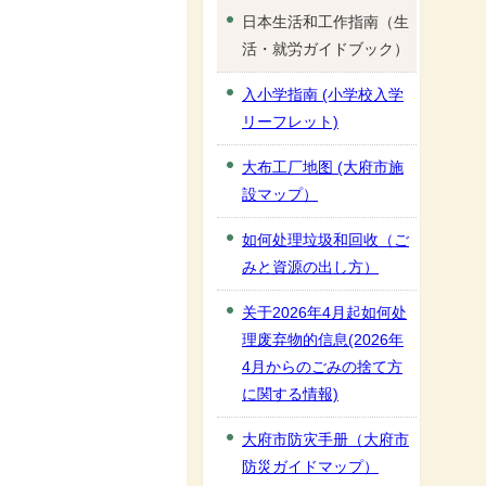
日本生活和工作指南（生
活・就労ガイドブック）
入小学指南 (小学校入学
リーフレット)
大布工厂地图 (大府市施
設マップ）
如何处理垃圾和回收（ご
みと資源の出し方）
关于2026年4月起如何处
理废弃物的信息(2026年
4月からのごみの捨て方
に関する情報)
大府市防灾手册（大府市
防災ガイドマップ）