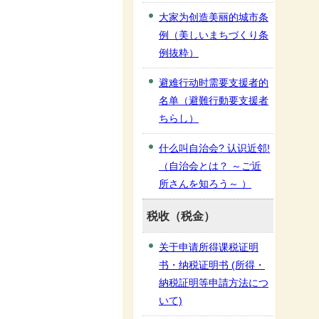
大家为创造美丽的城市条
例（美しいまちづくり条
例抜粋）
避难行动时需要支援者的
名单（避難行動要支援者
ちらし）
什么叫自治会? 认识近邻!
（自治会とは？ ～ご近
所さんを知ろう～ ）
税收（税金）
关于申请所得课税证明
书・纳税证明书 (所得・
納税証明等申請方法につ
いて)