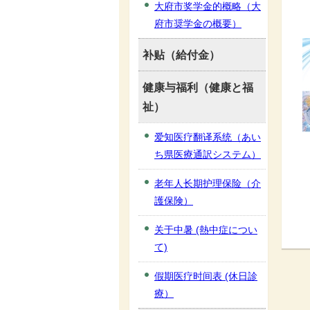
大府市奖学金的概略（大
府市奨学金の概要）
补贴（給付金）
健康与福利（健康と福
祉）
爱知医疗翻译系统（あい
ち県医療通訳システム）
老年人长期护理保险（介
護保険）
关于中暑 (熱中症につい
て)
假期医疗时间表 (休日診
療）