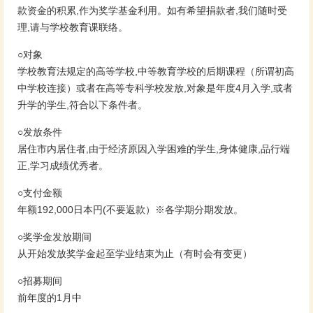
款资金的积累,作为奖学基金利用。如有希望捐款者,我们随时受
理,请与学校教育课联络。
○对象
学校教育法规定的高等学校,中等教育学校的后期课程（所谓初高
中学校连接）或者在高等专科学校发放,对象是年度4月入学,或者
升学的学生,符合以下条件者。
○发放条件
居住市内居住者,由于经济原因入学困难的学生,身体健康,品行端
正,学习成绩优秀者。
○支付金额
年额192,000日本円(不要返款）※各学期分期发放。
○奖学金发放期间
从开始发放奖学金起至学业结束为止（有时会有变更）
○招募期间
前年度的1月中