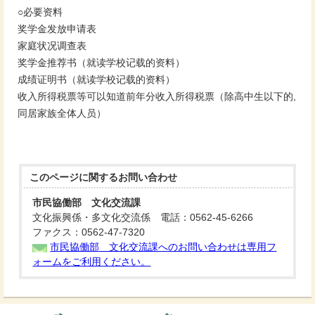
○必要资料
奖学金发放申请表
家庭状况调查表
奖学金推荐书（就读学校记载的资料）
成绩证明书（就读学校记载的资料）
收入所得税票等可以知道前年分收入所得税票（除高中生以下的,
同居家族全体人员）
このページに関する
お問い合わせ
市民協働部 文化交流課
文化振興係・多文化交流係 電話：0562-45-6266
ファクス：0562-47-7320
市民協働部 文化交流課へのお問い合わせは専用フ
ォームをご利用ください。