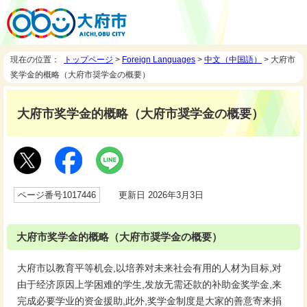
現在の位置：
トップページ
>
Foreign Languages
>
中文（中国語）
> 大府市
奖学金的概略（大府市奨学金の概要）
大府市奖学金的概略（大府市奨学金の概要）
ページ番号1017446
更新日 2026年3月3日
大府市奖学金的概略（大府市奨学金の概要）
大府市以教育平等机会,以培养对未来社会有用的人材为目标,对
由于经济原因上学困难的学生,发放无需还款的补助金奖学金,来
完成必要学业的资金援助,此外,奖学金制度是大家的善意寄来捐