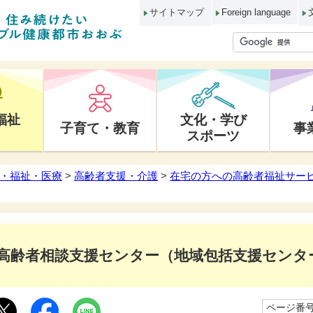
サイトマップ
Foreign language
福祉
文化・学び
子育て・教育
事
スポーツ
・福祉・医療
>
高齢者支援・介護
>
在宅の方への高齢者福祉サー
高齢者相談支援センター（地域包括支援センタ
ページ番号1