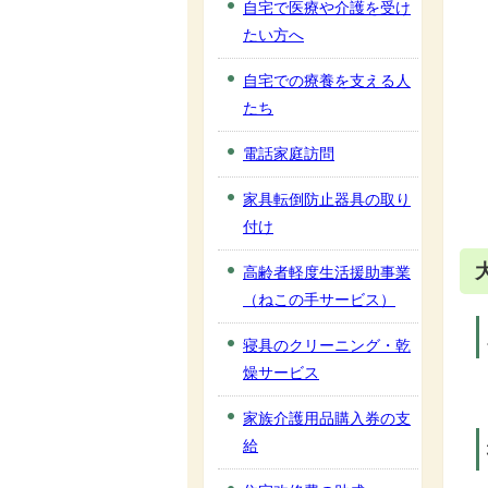
自宅で医療や介護を受け
たい方へ
自宅での療養を支える人
たち
電話家庭訪問
家具転倒防止器具の取り
付け
高齢者軽度生活援助事業
（ねこの手サービス）
寝具のクリーニング・乾
燥サービス
家族介護用品購入券の支
給