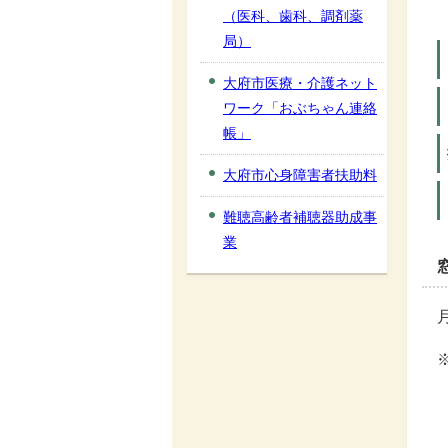
（医科、歯科、調剤薬
局）
大府市医療・介護ネット
ワーク「おぶちゃん連絡
帳」
大府市心身障害者扶助料
難聴高齢者補聴器助成事
業