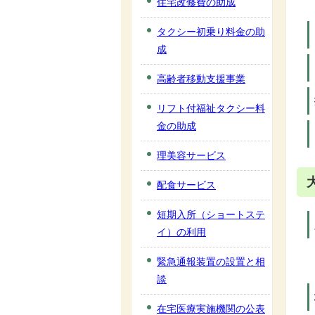
住宅改修費の助成
タクシー初乗り料金の助
成
高齢者移動支援事業
リフト付福祉タクシー料
金の助成
理美容サービス
配食サービス
短期入所（ショートステ
イ）の利用
緊急通報装置の設置と相
談
在宅医療実施機関の公表