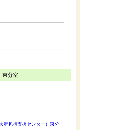
）東分室
大府包括支援センター）東分