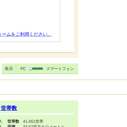
ォームをご利用ください。
表示
PC
スマートフォン
・世帯数
3人
世帯数
41,651世帯
4人
面積
33.67平方キロメートル