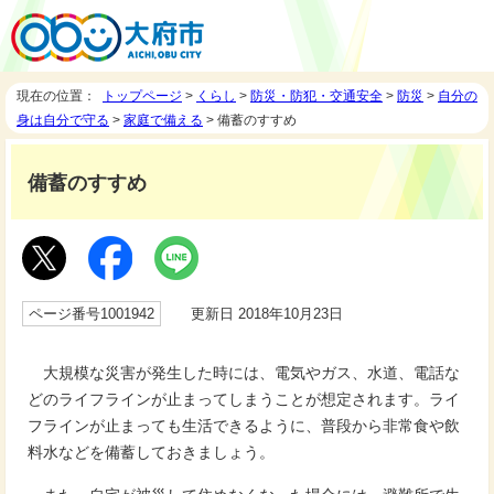
現在の位置：
トップページ
>
くらし
>
防災・防犯・交通安全
>
防災
>
自分の
身は自分で守る
>
家庭で備える
> 備蓄のすすめ
備蓄のすすめ
ページ番号1001942
更新日 2018年10月23日
大規模な災害が発生した時には、電気やガス、水道、電話な
どのライフラインが止まってしまうことが想定されます。ライ
フラインが止まっても生活できるように、普段から非常食や飲
料水などを備蓄しておきましょう。