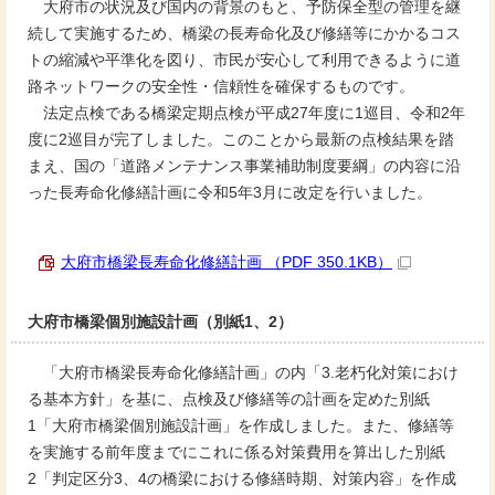
大府市の状況及び国内の背景のもと、予防保全型の管理を継
続して実施するため、橋梁の長寿命化及び修繕等にかかるコス
トの縮減や平準化を図り、市民が安心して利用できるように道
路ネットワークの安全性・信頼性を確保するものです。
法定点検である橋梁定期点検が平成27年度に1巡目、令和2年
度に2巡目が完了しました。このことから最新の点検結果を踏
まえ、国の「道路メンテナンス事業補助制度要綱」の内容に沿
った長寿命化修繕計画に令和5年3月に改定を行いました。
大府市橋梁長寿命化修繕計画 （PDF 350.1KB）
大府市橋梁個別施設計画（別紙1、2）
「大府市橋梁長寿命化修繕計画」の内「3.老朽化対策におけ
る基本方針」を基に、点検及び修繕等の計画を定めた別紙
1「大府市橋梁個別施設計画」を作成しました。また、修繕等
を実施する前年度までにこれに係る対策費用を算出した別紙
2「判定区分3、4の橋梁における修繕時期、対策内容」を作成