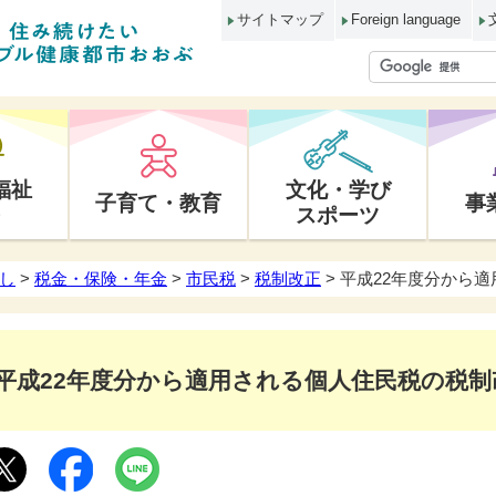
サイトマップ
Foreign language
福祉
文化・学び
子育て・教育
事
スポーツ
し
>
税金・保険・年金
>
市民税
>
税制改正
> 平成22年度分から
平成22年度分から適用される個人住民税の税制