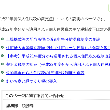
平成22年度個人住民税の変更点についての説明のページです。
平成22年度分から適用される個人住民税の主な税制改正は次の
上場株式等の配当所得に係る申告分離課税制度の創設
住宅借入金等特別税額控除（住宅ローン控除）の創設と改
【参考】平成21年度分から適用される個人住民税の税制改
寄附金税制の拡充（平成22年度分から適用される個人住民
公的年金からの住民税の特別徴収制度の創設
あいち森と緑づくり税の導入
このページに関する
お問い合わせ
総務部 税務課