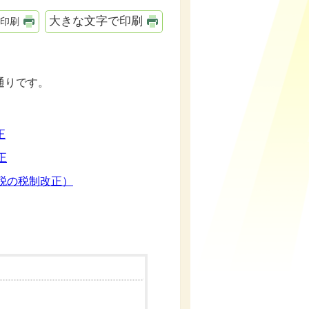
大きな文字で印刷
印刷
通りです。
正
正
税の税制改正）