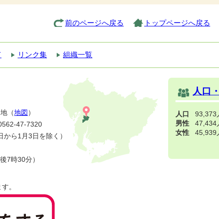
前のページへ戻る
トップページへ戻る
て
リンク集
組織一覧
人口
番地（
地図
）
人口
93,37
男性
47,43
2-47-7320
女性
45,93
日から1月3日を除く）
後7時30分）
ます。