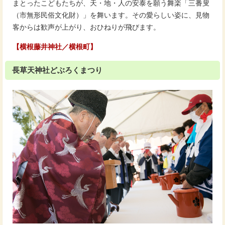
まとったこどもたちが、天・地・人の安泰を願う舞楽「三番叟
（市無形民俗文化財）」を舞います。その愛らしい姿に、見物
客からは歓声が上がり、おひねりが飛びます。
【横根藤井神社／横根町】
長草天神社どぶろくまつり