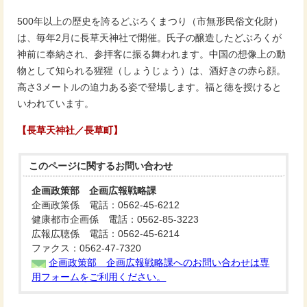
500年以上の歴史を誇るどぶろくまつり（市無形民俗文化財）
は、毎年2月に長草天神社で開催。氏子の醸造したどぶろくが
神前に奉納され、参拝客に振る舞われます。中国の想像上の動
物として知られる猩猩（しょうじょう）は、酒好きの赤ら顔。
高さ3メートルの迫力ある姿で登場します。福と徳を授けると
いわれています。
【長草天神社／長草町】
このページに関する
お問い合わせ
企画政策部 企画広報戦略課
企画政策係 電話：0562-45-6212
健康都市企画係 電話：0562-85-3223
広報広聴係 電話：0562-45-6214
ファクス：0562-47-7320
企画政策部 企画広報戦略課へのお問い合わせは専
用フォームをご利用ください。