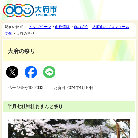
現在の位置：
トップページ
>
市政情報
>
市の紹介
>
大府市のプロフィール
>
文化
> 大府の祭り
大府の祭り
ページ番号1002333
更新日 2024年4月10日
半月七社神社おまんと祭り