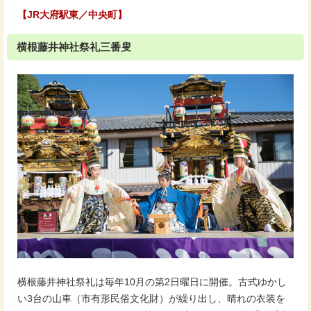
【JR大府駅東／中央町】
横根藤井神社祭礼三番叟
横根藤井神社祭礼は毎年10月の第2日曜日に開催。古式ゆかし
い3台の山車（市有形民俗文化財）が繰り出し、晴れの衣装を