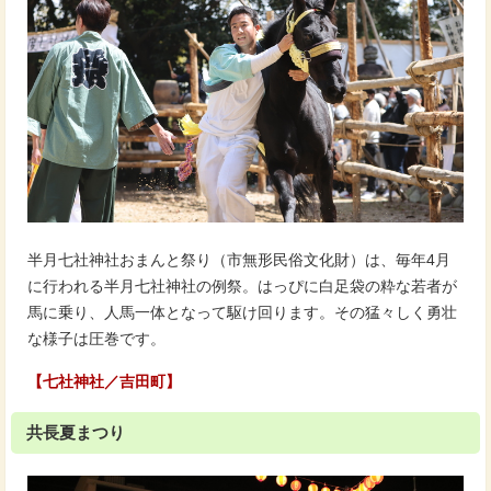
半月七社神社おまんと祭り（市無形民俗文化財）は、毎年4月
に行われる半月七社神社の例祭。はっぴに白足袋の粋な若者が
馬に乗り、人馬一体となって駆け回ります。その猛々しく勇壮
な様子は圧巻です。
【七社神社／吉田町】
共長夏まつり