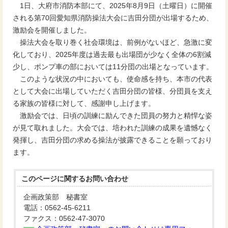
1日、大府市消防本部にて、2025年8月9日（土曜日）に開催
される第70回愛知県消防操法大会に吉田分団が出場するため、
激励会を開催しました。
操法大会を取り巻く社会環境は、前例がないほど、急激に変
化しており、2025年度は過去最も出場団が少なく全体の6割減
少し、ポンプ車の部においては11分団の出場となっています。
このような状況の中においても、使命感を持ち、本市の代表
として大会に出場していただく吉田分団の皆様、分団員を支え
る家族の皆様に対して、感謝申し上げます。
激励会では、日頃の訓練に励んできた団員の努力と精悍な姿
が見て取れました。大会では、培われた訓練の成果を遺憾なく
発揮し、吉田分団の求める操法が披露できることを願っており
ます。
このページに関する
お問い合わせ
企画政策部 秘書室
電話：0562-45-6211
ファクス：0562-47-3070