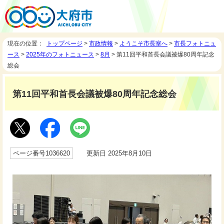
現在の位置：
トップページ
>
市政情報
>
ようこそ市長室へ
>
市長フォトニュ
ース
>
2025年のフォトニュース
>
8月
> 第11回平和首長会議被爆80周年記念
総会
第11回平和首長会議被爆80周年記念総会
ページ番号1036620
更新日 2025年8月10日