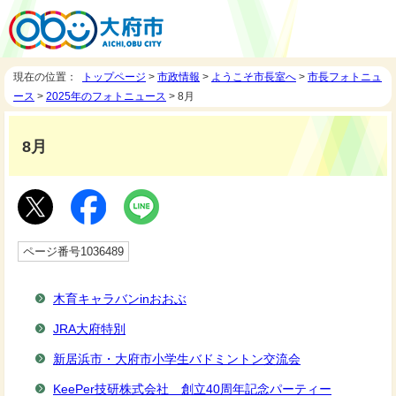
現在の位置：
トップページ
>
市政情報
>
ようこそ市長室へ
>
市長フォトニュ
ース
>
2025年のフォトニュース
> 8月
8月
ページ番号1036489
木育キャラバンinおおぶ
JRA大府特別
新居浜市・大府市小学生バドミントン交流会
KeePer技研株式会社 創立40周年記念パーティー