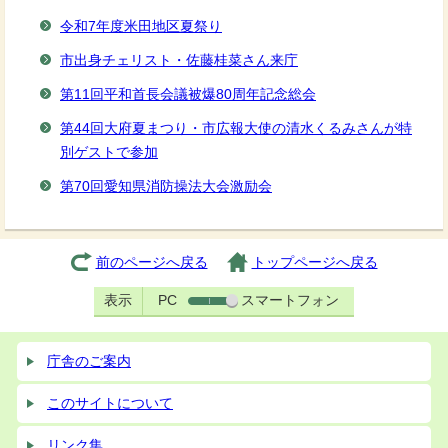
令和7年度米田地区夏祭り
市出身チェリスト・佐藤桂菜さん来庁
第11回平和首長会議被爆80周年記念総会
第44回大府夏まつり・市広報大使の清水くるみさんが特
別ゲストで参加
第70回愛知県消防操法大会激励会
前のページへ戻る
トップページへ戻る
表示
PC
スマートフォン
庁舎のご案内
このサイトについて
リンク集