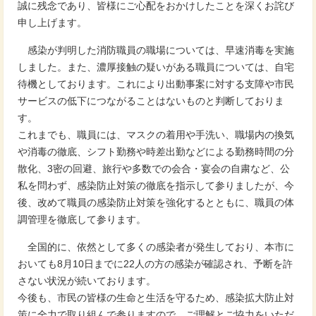
誠に残念であり、皆様にご心配をおかけしたことを深くお詫び
申し上げます。
感染が判明した消防職員の職場については、早速消毒を実施
しました。また、濃厚接触の疑いがある職員については、自宅
待機としております。これにより出動事案に対する支障や市民
サービスの低下につながることはないものと判断しておりま
す。
これまでも、職員には、マスクの着用や手洗い、職場内の換気
や消毒の徹底、シフト勤務や時差出勤などによる勤務時間の分
散化、3密の回避、旅行や多数での会合・宴会の自粛など、公
私を問わず、感染防止対策の徹底を指示して参りましたが、今
後、改めて職員の感染防止対策を強化するとともに、職員の体
調管理を徹底して参ります。
全国的に、依然として多くの感染者が発生しており、本市に
おいても8月10日までに22人の方の感染が確認され、予断を許
さない状況が続いております。
今後も、市民の皆様の生命と生活を守るため、感染拡大防止対
策に全力で取り組んで参りますので、ご理解とご協力をいただ