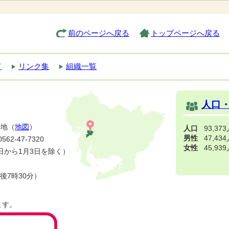
前のページへ戻る
トップページへ戻る
て
リンク集
組織一覧
人口
番地（
地図
）
人口
93,37
男性
47,43
2-47-7320
女性
45,93
日から1月3日を除く）
後7時30分）
ます。