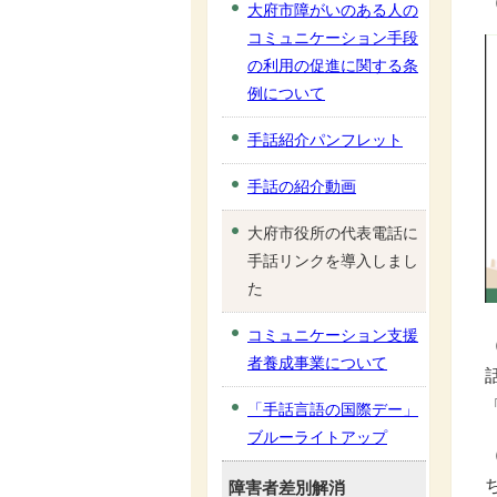
大府市障がいのある人の
コミュニケーション手段
の利用の促進に関する条
例について
手話紹介パンフレット
手話の紹介動画
大府市役所の代表電話に
手話リンクを導入しまし
た
コミュニケーション支援
者養成事業について
「手話言語の国際デー」
ブルーライトアップ
障害者差別解消