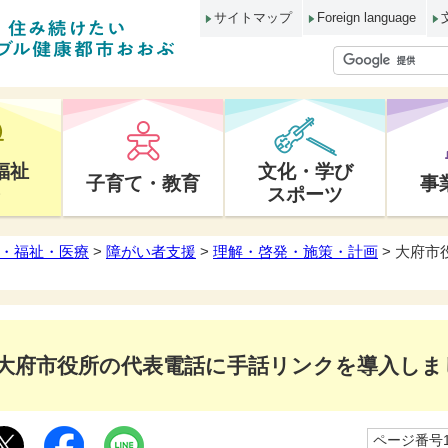
サイトマップ
Foreign language
福祉
文化・学び
子育て・教育
事
スポーツ
・福祉・医療
>
障がい者支援
>
理解・啓発・施策・計画
> 大府
大府市役所の代表電話に手話リンクを導入しま
ページ番号10