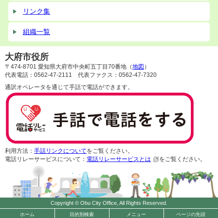
リンク集
組織一覧
大府市役所
〒474-8701 愛知県大府市中央町五丁目70番地（
地図
）
代表電話：0562-47-2111 代表ファクス：0562-47-7320
通訳オペレータを通じて手話で電話ができます。
利用方法：
手話リンクについて
をご覧ください。
電話リレーサービスについて：
電話リレーサービスとは
をご覧ください。
Copyright © Obu City Office, All Rights Reserved.
ホーム
目的別検索
メニュー
ページの先頭