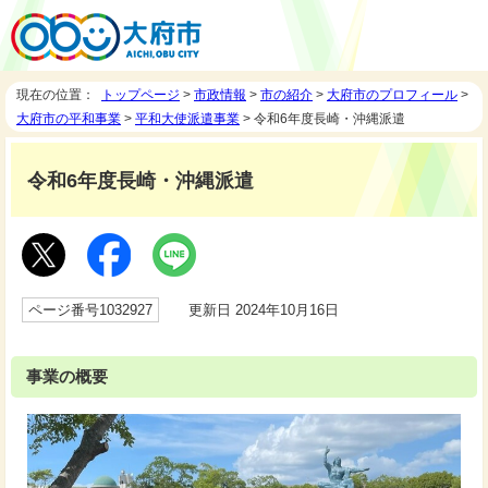
現在の位置：
トップページ
>
市政情報
>
市の紹介
>
大府市のプロフィール
>
大府市の平和事業
>
平和大使派遣事業
> 令和6年度長崎・沖縄派遣
令和6年度長崎・沖縄派遣
ページ番号1032927
更新日 2024年10月16日
事業の概要