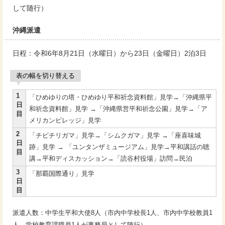
して随行）
沖縄派遣
日程：令和6年8月21日（水曜日）から23日（金曜日）2泊3日
表の幅を切り替える
1
「ひめゆりの塔・ひめゆり平和祈念資料館」見学→「沖縄県平
日
和祈念資料館」見学 →「沖縄県営平和祈念公園」見学→「ア
目
メリカンビレッジ」見学
2
「チビチリガマ」見学→「シムクガマ」見学 →「座喜味城
日
跡」見学 → 「ユンタンザミュージアム」見学→平和講話の聴
目
講→平和ディスカッション→「読谷村役場」訪問→民泊
3
「那覇国際通り」見学
日
目
派遣人数：中学生平和大使8人（市内中学校長1人、市内中学校教員1
人、学校教育課職員1人が事務局として随行）