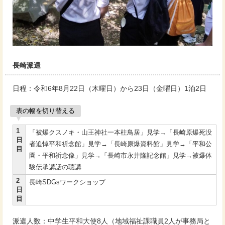
長崎派遣
日程：令和6年8月22日（木曜日）から23日（金曜日）1泊2日
表の幅を切り替える
1
「被爆クスノキ・山王神社一本柱鳥居」見学→「長崎原爆死没
日
者追悼平和祈念館」見学→「長崎原爆資料館」見学→「平和公
目
園・平和祈念像」見学→「長崎市永井隆記念館」見学→被爆体
験伝承講話の聴講
2
長崎SDGsワークショップ
日
目
派遣人数：中学生平和大使8人（地域福祉課職員2人が事務局と