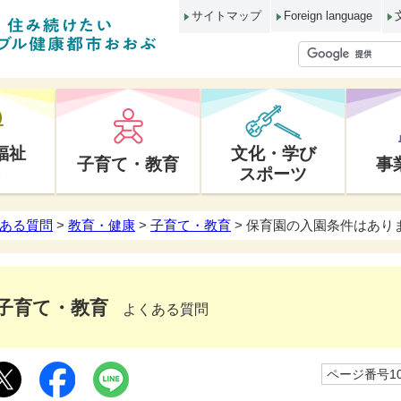
サイトマップ
Foreign language
福祉
文化・学び
子育て・教育
事
スポーツ
ある質問
>
教育・健康
>
子育て・教育
> 保育園の入園条件はあり
子育て・教育
よくある質問
ページ番号10