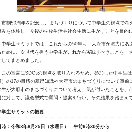
市制50周年を記念し、まちづくりについて中学生の視点で考
組みを体験し、今後の学校生活や社会生活に生かすことを目的
中学生サミットでは、これからの50年も、大府市が魅力にあ
るために、次世代を担う中学生がこれから実践すべきことを「
としてまとめました。
この宣言にSDGsの視点を取り入れるため、参加した中学生は
標）の17の目標の基礎知識や大府市のまちづくりについて事前
学生が大府市のまちづくりについて考え、気が付いたことを、
員に対して、議会型式で質問・提案を行い、その結果を踏まえ
中学生サミットの概要
日時：令和3年8月25日（水曜日） 午前9時30分から