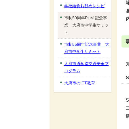
学校給食お勧めレシピ
市制50周年Plus1記念事
業 大府市中学生サミッ
ト
市制55周年記念事業 大
府市中学生サミット
大府市通学路交通安全プ
ログラム
大府市のICT教育