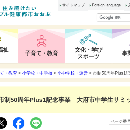
サイトマップ
Foreign language
福祉
文化・学び
子育て・教育
事
スポーツ
て・教育
>
小学校・中学校
>
小中学校・運営
> 市制50周年Plu
市制50周年Plus1記念事業 大府市中学生サミ
ページ番号1