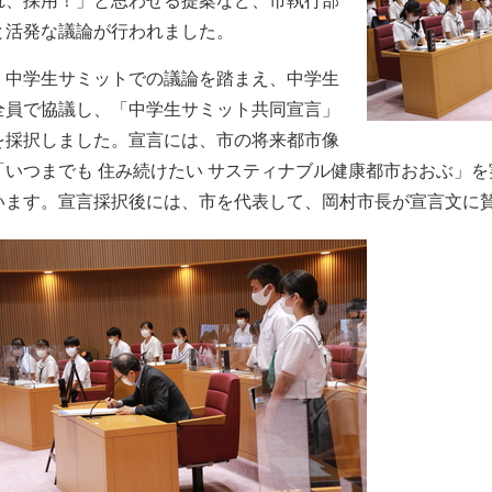
れ、採用！」と思わせる提案など、市執行部
と活発な議論が行われました。
中学生サミットでの議論を踏まえ、中学生
全員で協議し、「中学生サミット共同宣言」
を採択しました。宣言には、市の将来都市像
「いつまでも 住み続けたい サスティナブル健康都市おおぶ」
います。宣言採択後には、市を代表して、岡村市長が宣言文に