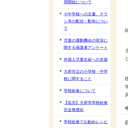
用開始について
小中学校への文書、チラ
シ等の配信・配布につい
て
児童の運動機会の状況に
関する保護者アンケート
外国人児童生徒への支援
大府市立の小学校・中学
校に関すること
学校給食について
【拡充】大府市学校給食
完全無償化
学校給食でお勧めレシピ