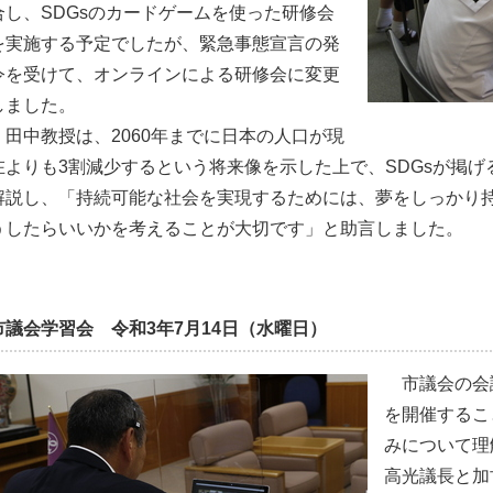
合し、SDGsのカードゲームを使った研修会
を実施する予定でしたが、緊急事態宣言の発
令を受けて、オンラインによる研修会に変更
しました。
田中教授は、2060年までに日本の人口が現
在よりも3割減少するという将来像を示した上で、SDGsが掲げ
解説し、「持続可能な社会を実現するためには、夢をしっかり
うしたらいいかを考えることが大切です」と助言しました。
市議会学習会 令和3年7月14日（水曜日）
市議会の会
を開催するこ
みについて理
高光議長と加