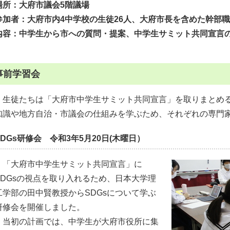
場所：大府市議会5階議場
参加者：大府市内4中学校の生徒26人、大府市長を含めた幹部
内容：中学生から市への質問・提案、中学生サミット共同宣言
事前学習会
生徒たちは「大府市中学生サミット共同宣言」を取りまとめる
知識や地方自治・市議会の仕組みを学ぶため、それぞれの専門
SDGs研修会 令和3年5月20日(木曜日）
「大府市中学生サミット共同宣言」に
SDGsの視点を取り入れるため、日本大学理
工学部の田中賢教授からSDGsについて学ぶ
研修会を開催しました。
当初の計画では、中学生が大府市役所に集