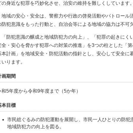
どの身近な犯罪を巧妙化させ、治安の維持を難しくしています
地域の安心・安全は、警察力や行政の啓発活動やパトロール活
の防犯意識をもった行動と、自治会等による地域の協力は不可
「防犯意識の醸成と地域防犯力の向上」、「犯罪の起きにくい
安全・安心を脅かす犯罪への対策の推進」を3つの柱とした「第
基本計画」を地域安全・防犯活動の指針とし、安心して安全に
まいります。
計画期間
令和5年度から令和9年度まで（5か年）
基本目標
市民総ぐるみの防犯運動を展開し、市民一人ひとりの防犯
地域防犯力の向上を図る。