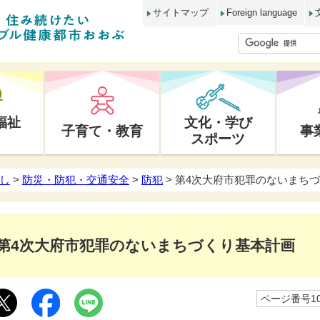
サイトマップ
Foreign language
福祉
文化・学び
子育て・教育
事
スポーツ
し
>
防災・防犯・交通安全
>
防犯
> 第4次大府市犯罪のないまち
第4次大府市犯罪のないまちづくり基本計画
ページ番号10