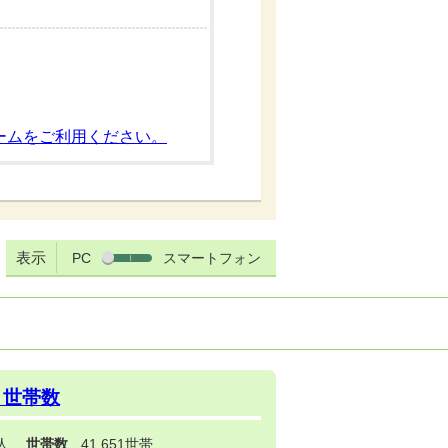
ームをご利用ください。
表示
PC
スマートフォン
・世帯数
3人
世帯数
41,651世帯