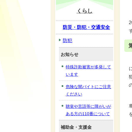
くらし
防災・防犯・交通安全
防犯
お知らせ
特殊詐欺被害が多発して
います
危険な闇バイトにご注意
ください
聴覚や言語等に障がいが
ある方の110番について
補助金・支援金