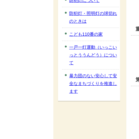
防犯灯について
防犯灯・照明灯の球切れ
のときは
こども110番の家
一戸一灯運動（いっこい
っとううんどう）につい
て
暴力団のない安心して安
全なまちづくりを推進し
ます