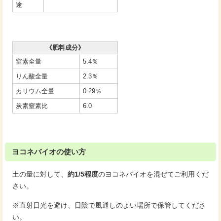
途
《肥料成分》
窒素全量
5.4％
りん酸全量
2.3％
カリウム全量
0.29％
炭素窒素比
6.0
ヨコネバイオの使い方
土の量に対して、
約1/5程度
のヨコネバイオを混ぜてご利用くだ
さい。
※直射日光を避け、日陰で風通しのよい場所で保管してくださ
い。