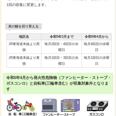
1回の収集に変更します。
表の幅を切り替える
地区名
令和5年3月まで
令和5年4月から
JR東海道本線より西
毎月2回目・4回目の水
毎月4回目の水曜
側
曜日
日
JR東海道本線より東
毎月1回目・3回目の水
毎月1回目の水曜
側
曜日
日
令和5年4月から発火性危険物（ファンヒーター・ストーブ・
ガスコンロ）と自転車(三輪車含む）が収集対象外となりま
す