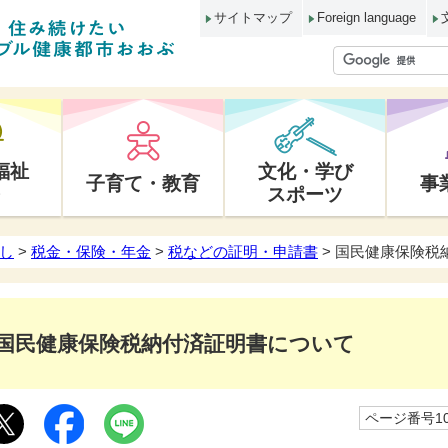
サイトマップ
Foreign language
福祉
文化・学び
子育て・教育
事
スポーツ
し
>
税金・保険・年金
>
税などの証明・申請書
> 国民健康保険税
国民健康保険税納付済証明書について
ページ番号10