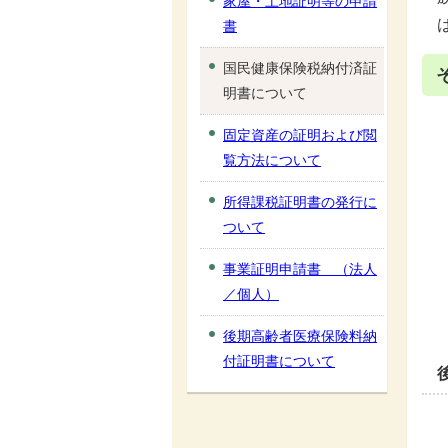
家屋・土地証明等の申請
書
国民健康保険税納付済証
明書について
固定資産の証明および閲
覧方法について
所得課税証明書の発行に
ついて
事業証明申請書 （法人
／個人）
後期高齢者医療保険料納
付証明書について