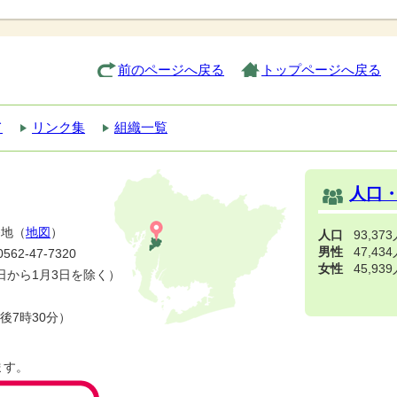
前のページへ戻る
トップページへ戻る
て
リンク集
組織一覧
人口
番地（
地図
）
人口
93,37
男性
47,43
2-47-7320
女性
45,93
日から1月3日を除く）
後7時30分）
ます。