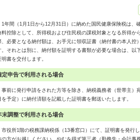
1年間（1月1日から12月31日）に納めた国民健康保険税は、
険料控除として、所得税および住民税の課税対象となる所得か
際、必要となる納付額は、お手元に領収証書（納付書の本人控
す。それとは別に、納付額を証明する書類が必要な場合は、以
証明書を交付します。
確定申告で利用される場合
事前に発行申請をされた方等を除き、納税義務者（世帯主）宛に毎
日を予定）に納付済額を記載した証明書を郵送いたします。
年末調整で利用される場合
市役所1階の税務課納税係（13番窓口）にて、証明書を発行
族の方がお越しください。やむを得ず第三者（勤務先・会計事