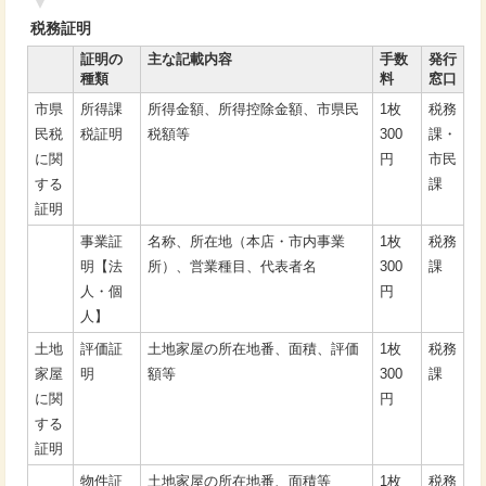
税務証明
証明の
主な記載内容
手数
発行
種類
料
窓口
市県
所得課
所得金額、所得控除金額、市県民
1枚
税務
民税
税証明
税額等
300
課・
に関
円
市民
する
課
証明
事業証
名称、所在地（本店・市内事業
1枚
税務
明【法
所）、営業種目、代表者名
300
課
人・個
円
人】
土地
評価証
土地家屋の所在地番、面積、評価
1枚
税務
家屋
明
額等
300
課
に関
円
する
証明
物件証
土地家屋の所在地番、面積等
1枚
税務