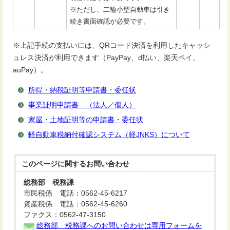
※ただし、二輪小型自動車は引き
続き書面確認が必要です。
※上記手続の支払いには、QRコード決済を利用したキャッシ
ュレス決済が利用できます（PayPay、d払い、楽天ペイ、
auPay）。
所得・納税証明等申請書・委任状
事業証明申請書 （法人／個人）
家屋・土地証明等の申請書・委任状
軽自動車税納付確認システム（軽JNKS）について
このページに関する
お問い合わせ
総務部 税務課
市民税係 電話：0562-45-6217
資産税係 電話：0562-45-6260
ファクス：0562-47-3150
総務部 税務課へのお問い合わせは専用フォームを