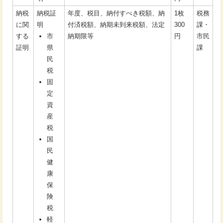
納税
納税証
年度、税目、納付すべき税額、納
1枚
税務
に関
明
付済税額、納期未到来税額、法定
300
課・
する
市
納期限等
円
市民
証明
県
課
民
税
固
定
資
産
税
国
民
健
康
保
険
税
軽