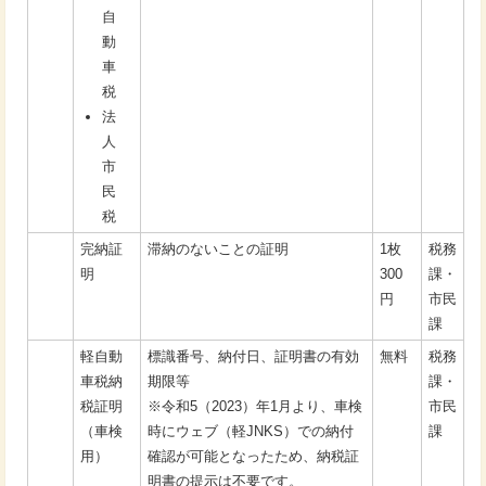
自
動
車
税
法
人
市
民
税
完納証
滞納のないことの証明
1枚
税務
明
300
課・
円
市民
課
軽自動
標識番号、納付日、証明書の有効
無料
税務
車税納
期限等
課・
税証明
※令和5（2023）年1月より、車検
市民
（車検
時にウェブ（軽JNKS）での納付
課
用）
確認が可能となったため、納税証
明書の提示は不要です。