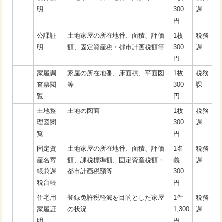
明
300
課
円
公課証
土地家屋の所在地番、面積、評価
1枚
税務
明
額、固定資産税・都市計画税額等
300
課
円
家屋調
家屋の所在地番、床面積、平面図
1枚
税務
査票閲
等
300
課
覧
円
土地整
土地の図面
1枚
税務
理図閲
300
課
覧
円
固定資
土地家屋の所在地番、面積、評価
1名
税務
産名寄
額、課税標準額、固定資産税額・
義
課
帳兼課
都市計画税額等
300
税台帳
円
住宅用
登録免許税軽減を目的とした家屋
1件
税務
家屋証
の状況
1,300
課
明
円