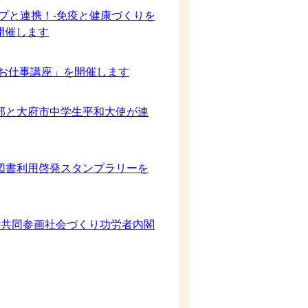
プと連携！-免疫と健康づくりを
を初開催します
のお仕事講座」を開催します
部と大府市中学生平和大使が連
図書利用啓発スタンプラリーを
⼥共同参画社会づくり功労者内閣