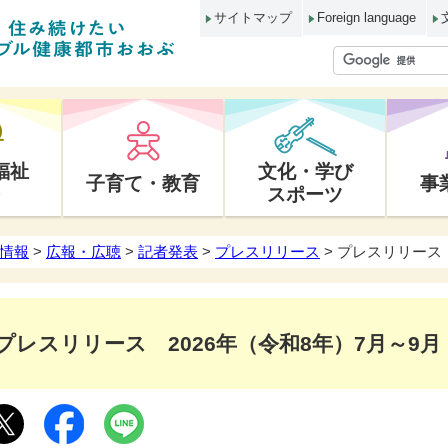
サイトマップ
Foreign language
福祉
文化・学び
子育て・教育
事
スポーツ
情報
>
広報・広聴
>
記者発表
>
プレスリリース
> プレスリリース 
プレスリリース 2026年（令和8年）7月～9月