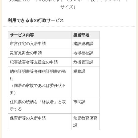
サイズ）
利用できる市の行政サービス
サービス内容
担当部署
市営住宅の入居申請
建設総務課
災害見舞金の申請
地域福祉課
犯罪被害者等支援金の申請
危機管理課
納税証明書等各種税証明書の発
税務課
行
（同居の家族であれば委任状不
要）
住民票の続柄を「縁故者」と表
市民課
示する
保育所等の入所申請
幼児教育保育
課