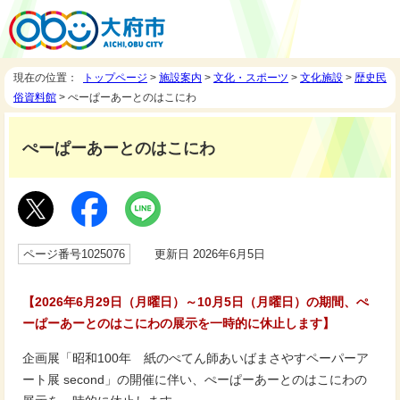
現在の位置：
トップページ
>
施設案内
>
文化・スポーツ
>
文化施設
>
歴史民
俗資料館
> ぺーぱーあーとのはこにわ
ぺーぱーあーとのはこにわ
ページ番号1025076
更新日 2026年6月5日
【2026年6月29日（月曜日）～10月5日（月曜日）の期間、ぺ
ーぱーあーとのはこにわの展示を一時的に休止します】
企画展「昭和100年 紙のぺてん師あいばまさやすペーパーア
ート展 second」の開催に伴い、ぺーぱーあーとのはこにわの