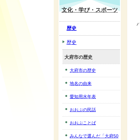
文化・学び・スポーツ
歴史
歴史
大府市の歴史
大府市の歴史
地名の由来
愛知用水年表
おおぶの民話
おおぶことば
みんなで選んだ「大府50