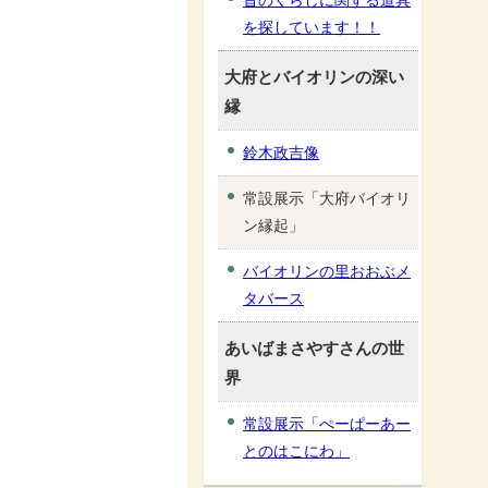
昔のくらしに関する道具
を探しています！！
大府とバイオリンの深い
縁
鈴木政吉像
常設展示「大府バイオリ
ン縁起」
バイオリンの里おおぶメ
タバース
あいばまさやすさんの世
界
常設展示「ぺーぱーあー
とのはこにわ」