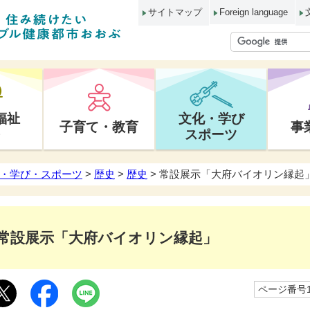
サイトマップ
Foreign language
福祉
文化・学び
子育て・教育
事
スポーツ
・学び・スポーツ
>
歴史
>
歴史
> 常設展示「大府バイオリン縁起
常設展示「大府バイオリン縁起」
ページ番号10