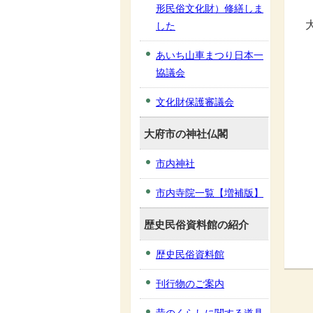
形民俗文化財）修繕しま
した
あいち山車まつり日本一
協議会
文化財保護審議会
大府市の神社仏閣
市内神社
市内寺院一覧【増補版】
歴史民俗資料館の紹介
歴史民俗資料館
刊行物のご案内