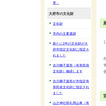
景」
大府市の文化財
文化財
市内の主要遺跡
新たに2件の文化財が大
府市指定文化財に指定さ
れました
吉川獅子屋形（有形民俗
文化財）修繕します
吉川獅子屋形が市指定有
形民俗文化財に指定され
ました
山之神社祭礼用山車（有