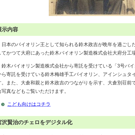
展示内容
日本のバイオリン王として知られる鈴木政吉が晩年を過ごした
してかつて大府にあった鈴木バイオリン製造株式会社大府分工
鈴木バイオリン製造株式会社から寄託を受けている「3号バイ
から寄託を受けている鈴木梅雄手工バイオリン、アインシュタ
す。また、大倉和親と鈴木政吉のつながりを示す、大倉別荘前
合写真などもご覧いただけます。
こども向けはコチラ
宮沢賢治のチェロをデジタル化