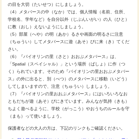
の目を大切（たいせつ）にしましょう。
（4）メタバースの中（なか）では、個人情報（名前、住所、
学校名、学年など）を自分以外（じぶんいがい）の人（ひと）
に教（おし）えないようにしましょう。
（5）部屋（へや）の明（あか）るさや画面の明るさに注意
（ちゅうい）してメタバースに遊（あそ）びに来（き）てくだ
さい。
（6）『バイオリンの里（さと）おおぶメタバース』は、
「Spatial（スペイシャル）」という場所（ばしょ）に作（つ
く）られています。そのため『バイオリンの里おおぶメタバー
ス』の外に出ると、別（べつ）のメタバースに移動（いどう）
してしまいますので、注意（ちゅうい）しましょう。
（7）『バイオリンの里おおぶメタバース』にはいろいろなお
ともだちが遊（あそ）びにきています。みんなが気持（きも）
ちよく遊べるように、学校（がっこう）やおうちのルールを守
（まも）って使いましょう。
保護者などの大人の方は、下記のリンクもご確認ください。