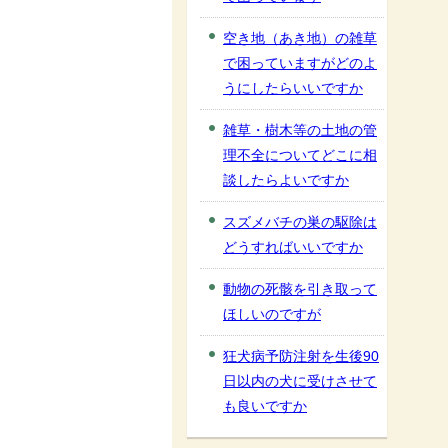
空き地（あき地）の雑草
で困っていますがどのよ
うにしたらいいですか
雑草・樹木等の土地の管
理不全についてどこに相
談したらよいですか
スズメバチの巣の駆除は
どうすればいいですか
動物の死骸を引き取って
ほしいのですが
狂犬病予防注射を生後90
日以内の犬に受けさせて
も良いですか