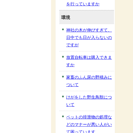
を行っていますか
環境
神社の木が伸びすぎて、
日中でも日が入らないの
ですが
放置自転車は購入できま
すか
家畜のふん尿の野積みに
ついて
けがをした野生鳥獣につ
いて
ペットの排泄物の処理な
どのマナーが悪い人がい
て困っています