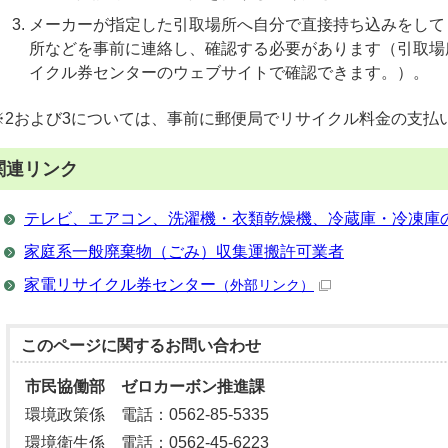
メーカーが指定した引取場所へ自分で直接持ち込みをして
所などを事前に連絡し、確認する必要があります（引取場
イクル券センターのウェブサイトで確認できます。）。
※2および3については、事前に郵便局でリサイクル料金の支払
関連リンク
テレビ、エアコン、洗濯機・衣類乾燥機、冷蔵庫・冷凍庫
家庭系一般廃棄物（ごみ）収集運搬許可業者
家電リサイクル券センター
（外部リンク）
このページに関する
お問い合わせ
市民協働部 ゼロカーボン推進課
環境政策係 電話：0562-85-5335
環境衛生係 電話：0562-45-6223