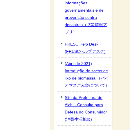
informações
governamentais e de
prevenção contra
desastres（防災情報ア
プリ）
FRESC Help Desk
(FRESCヘルプデスク)
(Abril de 2021)
Introdução de sacos de
lixo de biomassa （バイ
オマスごみ袋について）
Site da Prefeitura de
Aichi - Consulta para
Defesa do Consumidor
(消費生活相談)