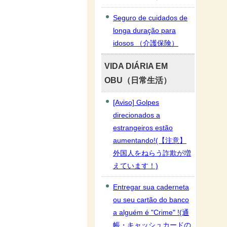
Seguro de cuidados de
longa duração para
idosos （介護保険）
VIDA DIÁRIA EM
OBU（日常生活）
[Aviso] Golpes
direcionados a
estrangeiros estão
aumentando!(【注意】
外国人をねらう詐欺が増
えています！)
Entregar sua caderneta
ou seu cartão do banco
a alguém é "Crime" !(通
帳・キャッシュカードの