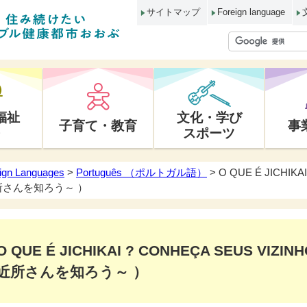
サイトマップ
Foreign language
福祉
文化・学び
子育て・教育
事
スポーツ
ign Languages
>
Português （ポルトガル語）
> O QUE É JICHIKA
近所さんを知ろう～ ）
O QUE É JICHIKAI ? CONHEÇA SEUS V
近所さんを知ろう～ ）