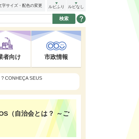
文字サイズ・配色の変更
ルビふり
ルビなし
業者向け
市政情報
I ? CONHEÇA SEUS
IZINHOS（自治会とは？ ～ご