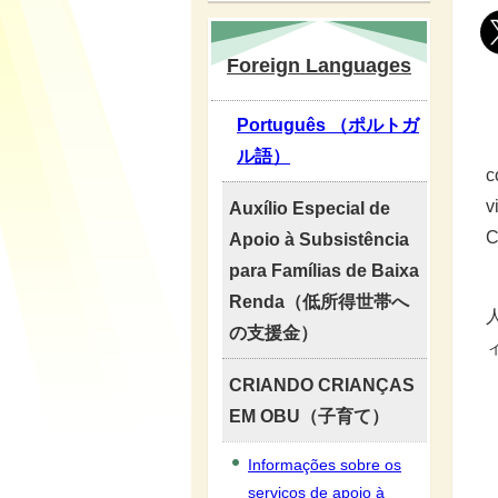
Foreign Languages
Português （ポルトガ
J
ル語）
c
v
Auxílio Especial de
C
Apoio à Subsistência
para Famílias de Baixa
Renda（低所得世帯へ
の支援金）
CRIANDO CRIANÇAS
EM OBU（子育て）
Informações sobre os
serviços de apoio à