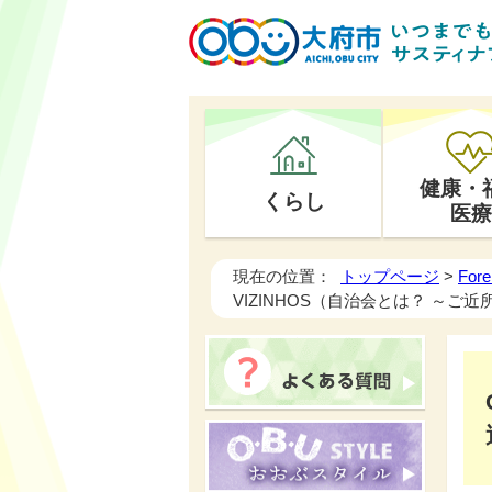
健康・
くらし
医療
現在の位置：
トップページ
>
Fore
VIZINHOS（自治会とは？ ～ご