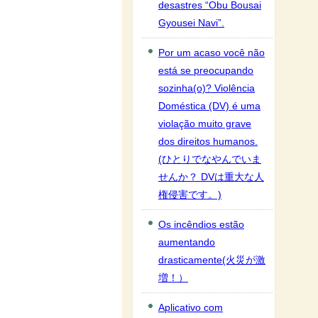
desastres “Obu Bousai
Gyousei Navi”.
Por um acaso você não
está se preocupando
sozinha(o)? Violência
Doméstica (DV) é uma
violação muito grave
dos direitos humanos.
(ひとりでなやんでいま
せんか？ DVは重大な人
権侵害です。)
Os incêndios estão
aumentando
drasticamente(火災が激
増！）
Aplicativo com