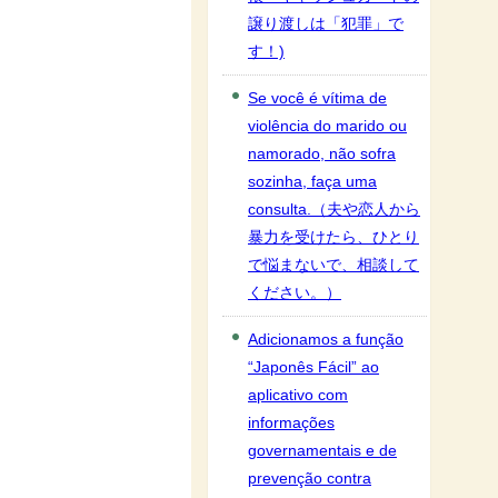
譲り渡しは「犯罪」で
す！)
Se você é vítima de
violência do marido ou
namorado, não sofra
sozinha, faça uma
consulta.（夫や恋人から
暴力を受けたら、ひとり
で悩まないで、相談して
ください。）
Adicionamos a função
“Japonês Fácil” ao
aplicativo com
informações
governamentais e de
prevenção contra