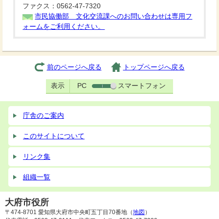
ファクス：0562-47-7320
市民協働部 文化交流課へのお問い合わせは専用フ
ォームをご利用ください。
前のページへ戻る
トップページへ戻る
表示
PC
スマートフォン
庁舎のご案内
このサイトについて
リンク集
組織一覧
大府市役所
〒474-8701 愛知県大府市中央町五丁目70番地（
地図
）