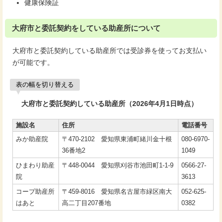
健康保険証
大府市と委託契約をしている助産所について
大府市と委託契約している助産所では受診券を使ってお支払い
が可能です。
表の幅を切り替える
大府市と委託契約している助産所（2026年4月1日時点）
施設名
住所
電話番号
みか助産院
〒470-2102 愛知県東浦町緒川金十根
080-6970-
36番地2
1049
ひまわり助産
〒448-0044 愛知県刈谷市池田町1-1-9
0566-27-
院
3613
コープ助産所
〒459-8016 愛知県名古屋市緑区南大
052-625-
はあと
高二丁目207番地
0382