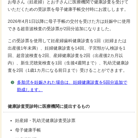
お母さん（妊産婦）とお子さんに医療機関で健康診査を受けて
いただくための受診票を母子健康手帳交付時にお渡しします。
2026年4月1日以降に母子手帳の交付を受けた方は妊娠中に使用
できる超音波検査の受診票が2回分追加になりました。
この受診票を使用して妊産婦歯科健康診査を1回（妊婦または
出産後1年未満）、妊婦健康診査を14回、子宮頸がん検診を1
回、超音波検査を2回、産婦健康診査を2回（出産後2カ月以
内）、新生児聴覚検査を1回（生後4週間まで）、乳幼児健康診
査を2回（1歳1カ月になる前日まで）受けることができます。
多胎児を妊娠された場合は、妊婦健康診査を5回分追加で
助成します。
健康診査受診時に医療機関に提出するもの
妊産婦・乳幼児健康診査受診票
母子健康手帳