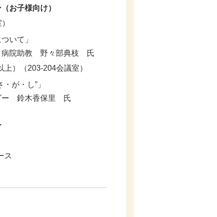
ー（お子様向け）
室）
ついて」
病院助教 野々部典枝 氏
）（203-204会議室）
・が・し”」
ー 鈴木香保里 氏
ー
ース