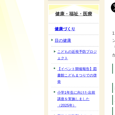
健康・福祉・医療
健康づくり
目の健康
こどもの近視予防プロジ
ェクト
【イベント開催報告】図
書館こどもまつりでの啓
発
小学1年生に向けた出前
講座を実施しました
（2025年）