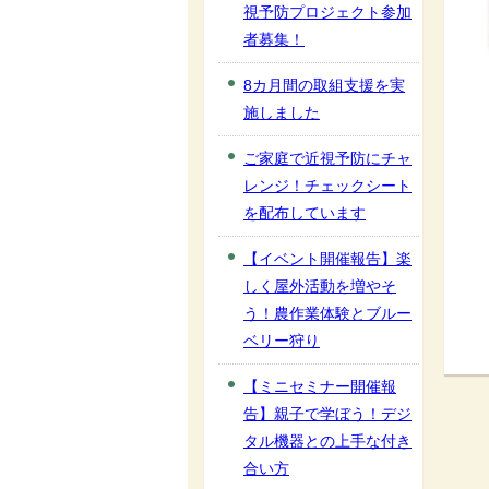
視予防プロジェクト参加
者募集！
8カ月間の取組支援を実
施しました
ご家庭で近視予防にチャ
レンジ！チェックシート
を配布しています
【イベント開催報告】楽
しく屋外活動を増やそ
う！農作業体験とブルー
ベリー狩り
【ミニセミナー開催報
告】親子で学ぼう！デジ
タル機器との上手な付き
合い方