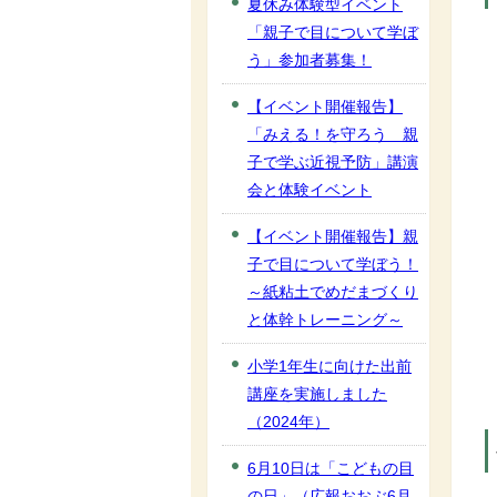
夏休み体験型イベント
「親子で目について学ぼ
う」参加者募集！
【イベント開催報告】
「みえる！を守ろう 親
子で学ぶ近視予防」講演
会と体験イベント
【イベント開催報告】親
子で目について学ぼう！
～紙粘土でめだまづくり
と体幹トレーニング～
小学1年生に向けた出前
講座を実施しました
（2024年）
6月10日は「こどもの目
の日」（広報おおぶ6月