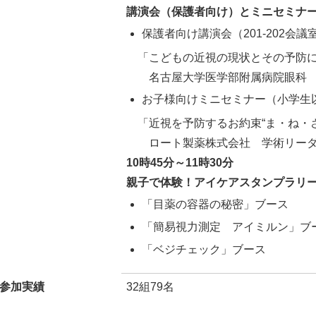
講演会（保護者向け）とミニセミナ
保護者向け講演会（201-202会議
「こどもの近視の現状とその予防に
名古屋大学医学部附属病院眼科 
お子様向けミニセミナー（小学生以上
「近視を予防するお約束“ま・ね・さ
ロート製薬株式会社 学術リーダ
10時45分～11時30分
親子で体験！アイケアスタンプラリ
「目薬の容器の秘密」ブース
「簡易視力測定 アイミルン」ブ
「ベジチェック」ブース
参加実績
32組79名