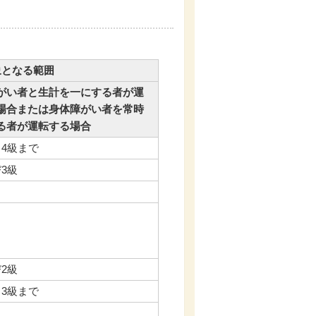
象となる範囲
がい者と生計を一にする者が運
場合または身体障がい者を常時
る者が運転する場合
ら4級まで
3級
2級
ら3級まで