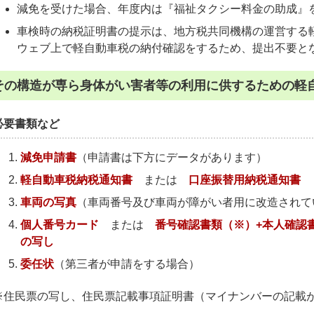
減免を受けた場合、年度内は『福祉タクシー料金の助成』
車検時の納税証明書の提示は、地方税共同機構の運営する軽
ウェブ上で軽自動車税の納付確認をするため、提出不要と
その構造が専ら身体がい害者等の利用に供するための軽
必要書類など
減免申請書
（申請書は下方にデータがあります）
軽自動車税納税通知書
または
口座振替用納税通知書
車両の写真
（車両番号及び車両が障がい者用に改造されて
個人番号カード
または
番号確認書類（※）+本人確認
の写し
委任状
（第三者が申請をする場合）
※住民票の写し、住民票記載事項証明書（マイナンバーの記載