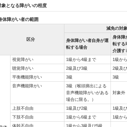
対象となる障がいの程度
身体障がい者の範囲
減免の対
身体障
区分
身体障がい者自身が運
転する
転する場合
介護す
視覚障がい
1級から4級まで
1級か
聴覚障がい
2級及び3級
2級及び
平衡機能障がい
3級
3級
音声機能障がい
3級（喉頭摘出による
音声機能障がいがある
対象外
場合に限る。）
上肢不自由
1級及び2級
1級及び
下肢不自由
1級から6級まで
1級か
体幹不自由
1級から3級及び5級