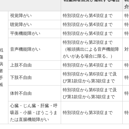
介
視覚障がい
特別項症から第4項症まで
特
聴覚障がい
特別項症から第4項症まで
特
平衡機能障がい
特別項症から第4項症まで
特
特別項症から第2項症まで
音声機能障がい
（喉頭摘出による音声機能障
対
戦
がいがある場合に限る。）
傷
病
上肢不自由
特別項症から第4項症まで
特
者
特別項症から第6項症まで及
下肢不自由
特
手
び第1款症から第3款症まで
帳
特別項症から第6項症まで及
体幹不自由
特
び第1款症から第3款症まで
心臓・じん臓・肝臓・呼
吸器・小腸・ぼうこうま
特別項症から第3項症まで
特
たは直腸機能障がい