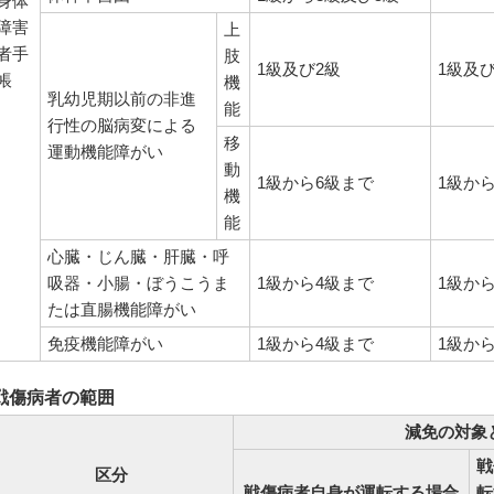
身体
障害
上
者手
肢
1級及び2級
1級及び
帳
機
乳幼児期以前の非進
能
行性の脳病変による
移
運動機能障がい
動
1級から6級まで
1級か
機
能
心臓・じん臓・肝臓・呼
吸器・小腸・ぼうこうま
1級から4級まで
1級か
たは直腸機能障がい
免疫機能障がい
1級から4級まで
1級か
戦傷病者の範囲
減免の対象
戦
区分
戦傷病者自身が運転する場合
転