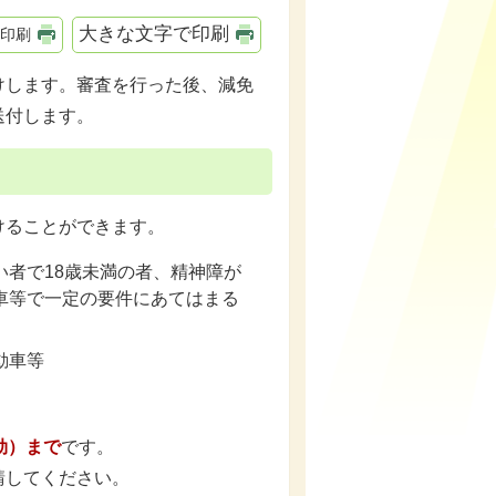
大きな文字で印刷
印刷
けします。審査を行った後、減免
送付します。
けることができます。
者で18歳未満の者、精神障が
車等で一定の要件にあてはまる
動車等
効）まで
です。
請してください。