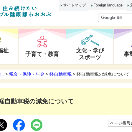
サイトマップ
Foreign language
福祉
文化・学び
子育て・教育
事
スポーツ
し
>
税金・保険・年金
>
軽自動車税
> 軽自動車税の減免について
軽自動車税の減免について
ページ番号10