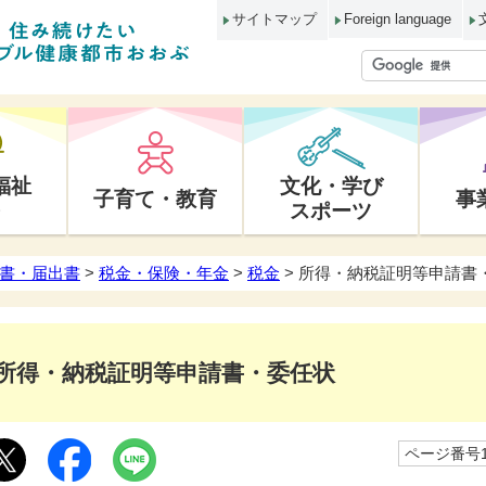
サイトマップ
Foreign language
福祉
文化・学び
子育て・教育
事
スポーツ
書・届出書
>
税金・保険・年金
>
税金
> 所得・納税証明等申請書
所得・納税証明等申請書・委任状
ページ番号10