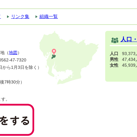
て
リンク集
組織一覧
人口
番地（
地図
）
人口
93,37
男性
47,43
2-47-7320
女性
45,93
日から1月3日を除く）
後7時30分）
ます。