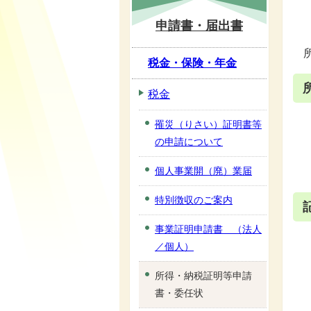
申請書・届出書
税金・保険・年金
税金
罹災（りさい）証明書等
の申請について
個人事業開（廃）業届
特別徴収のご案内
事業証明申請書 （法人
／個人）
所得・納税証明等申請
書・委任状