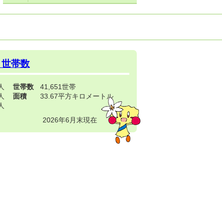
・世帯数
3人
世帯数
41,651世帯
4人
面積
33.67平方キロメートル
9人
2026年6月末現在