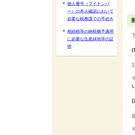
個人番号（マイナンバ
ー）の本人確認において
必要な税務課での手続き
相続税等の納税猶予適用
に必要な生産緑地等の証
明
(