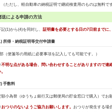
（ただし、軽自動車の納税証明で継続検査用のものは無料で
郵送による申請の方法
下記(1)から(4)を同封し、
証明書を必要とする日の7日前までに
(1) 所得・納税証明等交付申請書
1部（便箋等の用紙に必要事項を記入しても可能です。）
※
不明な点がある場合、問い合わせすることがありますので連
い。
2) 手数料
定額小為替（ゆうちょ銀行又は郵便局の貯金窓口で購入）でお
※
おつりのないようご協力お願いします。
おつりが発生する場