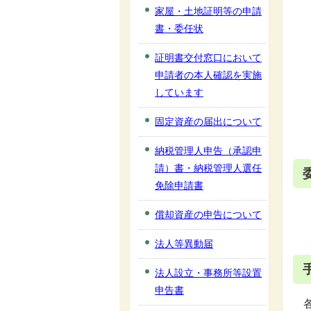
家屋・土地証明等の申請
書・委任状
証明書交付窓口において
申請者の本人確認を実施
しています
固定資産の届出について
納税管理人申告（承認申
請）書・納税管理人選任
免除申請書
償却資産の申告について
法人等異動届
法人設立・事務所等設置
申告書