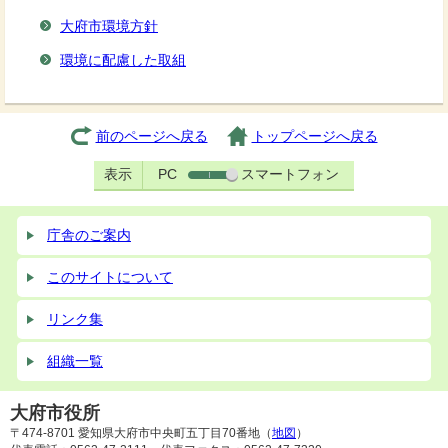
大府市環境方針
環境に配慮した取組
前のページへ戻る
トップページへ戻る
表示
PC
スマートフォン
庁舎のご案内
このサイトについて
リンク集
組織一覧
大府市役所
〒474-8701 愛知県大府市中央町五丁目70番地（
地図
）