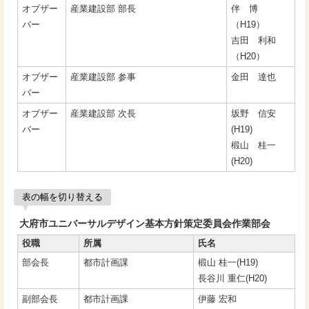
オブザー
産業建設部 部長
伴 博
バー
（H19）
吉田 利和
（H20）
オブザー
産業建設部 参事
金田 達也
バー
オブザー
産業建設部 次長
坂野 信安
バー
(H19)
椴山 桂一
(H20)
表の幅を切り替える
大府市ユニバーサルデザイン基本方針策定委員会作業部会
役職
所属
氏名
部会長
都市計画課
椴山 桂一(H19)
長谷川 重仁(H20)
副部会長
都市計画課
伊藤 宏和