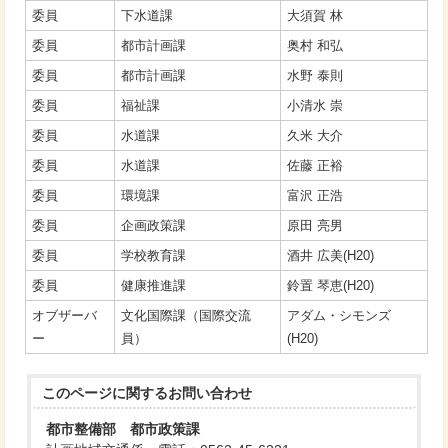
委員
下水道課
大須賀 林
委員
都市計画課
奥村 和弘
委員
都市計画課
水野 泰則
委員
福祉課
小清水 崇
委員
水道課
久米 大介
委員
水道課
佐藤 正裕
委員
環境課
富沢 正浩
委員
企画政策課
原田 亮男
委員
学校教育課
酒井 広美(H20)
委員
健康推進課
鈴置 琴恵(H20)
オブザーバ
文化国際課（国際交流
アダム・シモンズ
ー
員）
(H20)
このページに関する
お問い合わせ
都市整備部 都市政策課