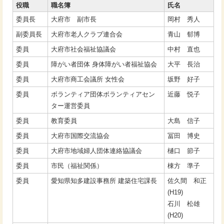
役職
職名簿
氏名
委員長
大府市 副市長
岡村 秀人
副委員長
大府市老人クラブ連合会
青山 郁博
委員
大府市社会福祉協議会
中村 直也
委員
障がい者団体 身体障がい者福祉協会
大平 長治
委員
大府市商工会議所 女性会
坂野 好子
委員
ボランティア団体ボランティアセン
近藤 悦子
ター運営委員
委員
教育委員
大島 信子
委員
大府市国際交流協会
冨田 博史
委員
大府市地域婦人団体連絡協議会
樋口 節子
委員
市民（福祉関係）
棟方 準子
委員
愛知県知多建設事務所 建築住宅課長
佐久間 和正
(H19)
石川 松雄
(H20)