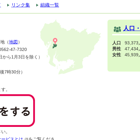
て
リンク集
組織一覧
人口
番地（
地図
）
人口
93,37
男性
47,43
2-47-7320
女性
45,93
日から1月3日を除く）
後7時30分）
ます。
さい。
サービスとは
をご覧くださ