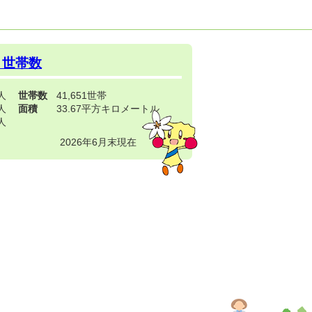
・世帯数
3人
世帯数
41,651世帯
4人
面積
33.67平方キロメートル
9人
2026年6月末現在