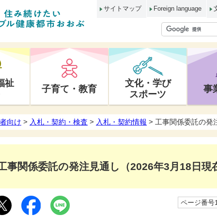
サイトマップ
Foreign language
福祉
文化・学び
子育て・教育
事
スポーツ
者向け
>
入札・契約・検査
>
入札・契約情報
> 工事関係委託の発注
工事関係委託の発注見通し（2026年3月18日現在
ページ番号10