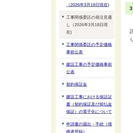
（2026年3月18日現在)
工事関係委託の発注見通
し（2026年3月18日現
在)
工事関係委託の予定価格
事前公表
建設工事の予定価格事前
公表
契約保証金
建設工事における保証証
書（契約保証及び前払金
保証）の電子化について
申請書の届出・手続（債
権者登録）