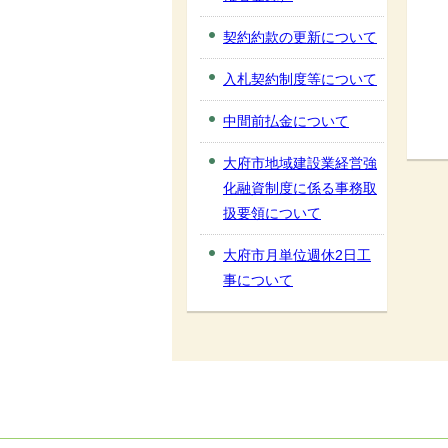
契約約款の更新について
入札契約制度等について
中間前払金について
大府市地域建設業経営強
化融資制度に係る事務取
扱要領について
大府市月単位週休2日工
事について