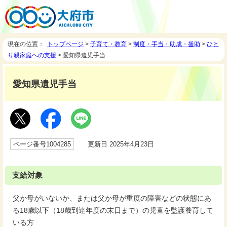
現在の位置：
トップページ
>
子育て・教育
>
制度・手当・助成・援助
>
ひと
り親家庭への支援
> 愛知県遺児手当
愛知県遺児手当
ページ番号1004285
更新日 2025年4月23日
支給対象
父か母がいないか、または父か母が重度の障害などの状態にあ
る18歳以下（18歳到達年度の末日まで）の児童を監護養育して
いる方