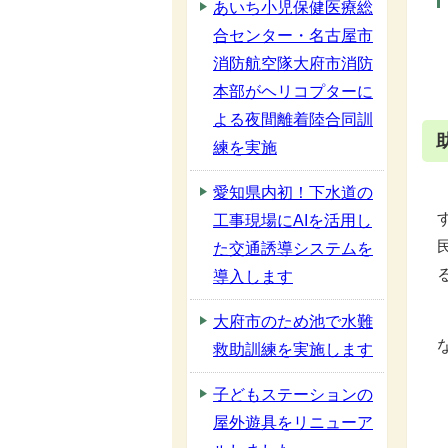
あいち小児保健医療総
合センター・名古屋市
消防航空隊大府市消防
本部がヘリコプターに
よる夜間離着陸合同訓
練を実施
愛知県内初！下水道の
工事現場にAIを活用し
た交通誘導システムを
導入します
大府市のため池で水難
救助訓練を実施します
子どもステーションの
屋外遊具をリニューア