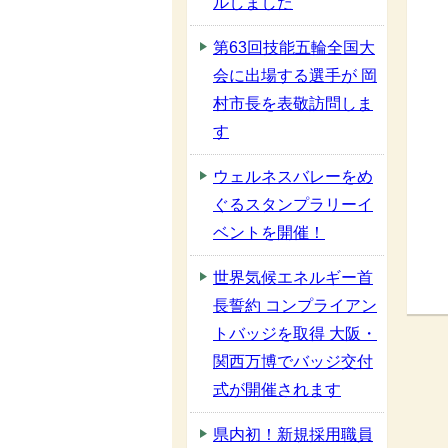
ルしました
第63回技能五輪全国大
会に出場する選手が 岡
村市長を表敬訪問しま
す
ウェルネスバレーをめ
ぐるスタンプラリーイ
ベントを開催！
世界気候エネルギー首
長誓約 コンプライアン
トバッジを取得 大阪・
関西万博でバッジ交付
式が開催されます
県内初！新規採用職員