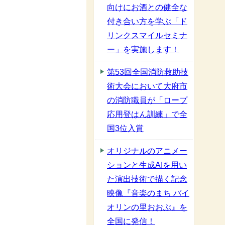
向けにお酒との健全な
付き合い方を学ぶ「ド
リンクスマイルセミナ
ー」を実施します！
第53回全国消防救助技
術大会において大府市
の消防職員が「ロープ
応用登はん訓練」で全
国3位入賞
オリジナルのアニメー
ションと生成AIを用い
た演出技術で描く記念
映像『音楽のまち バイ
オリンの里おおぶ』を
全国に発信！