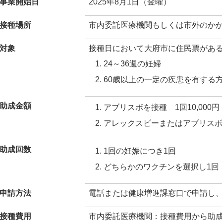
事業開始日
2025年8月1日（金曜）
接種場所
市内委託医療機関もしくは市外のか
対象
接種日において大府市に住民票がある
24～36週の妊婦
60歳以上の一定の疾患を有する
助成金額
アブリスボを接種 1回10,000円
アレックスビーまたはアブリスボを
助成回数
1回の妊娠につき1回
どちらかのワクチンを選択し1回
申請方法
電話または健康増進課窓口で申請し
接種費用
市内委託医療機関：接種費用から助