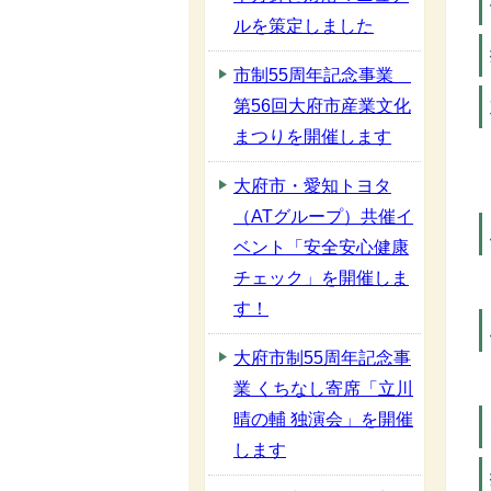
ルを策定しました
市制55周年記念事業
第56回大府市産業文化
まつりを開催します
大府市・愛知トヨタ
（ATグループ）共催イ
ベント「安全安心健康
チェック」を開催しま
す！
大府市制55周年記念事
業 くちなし寄席「立川
晴の輔 独演会」を開催
します