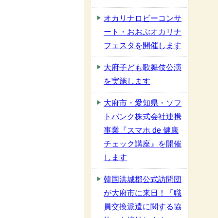
オカリナロビーコンサ
ート・おおぶオカリナ
フェスタを開催します
大府子ども歌舞伎公演
を実施します
大府市・愛知県・ソフ
トバンク株式会社連携
事業『スマホ de 健康
チェック講座』を開催
します
韓国洪城郡公式訪問団
が大府市に来日！「職
員交換派遣に関する協