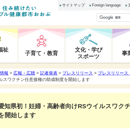
サイトマップ
Foreign language
福祉
文化・学び
子育て・教育
事
スポーツ
情報
>
広報・広聴
>
記者発表
>
プレスリリース
>
プレスリリース 
イルスワクチン任意接種の助成制度を開始します
愛知県初！妊婦・高齢者向けRSウイルスワク
を開始します