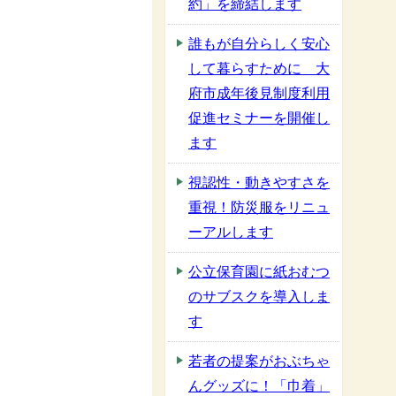
約」を締結します
誰もが自分らしく安心
して暮らすために 大
府市成年後見制度利用
促進セミナーを開催し
ます
視認性・動きやすさを
重視！防災服をリニュ
ーアルします
公立保育園に紙おむつ
のサブスクを導入しま
す
若者の提案がおぶちゃ
んグッズに！「巾着」