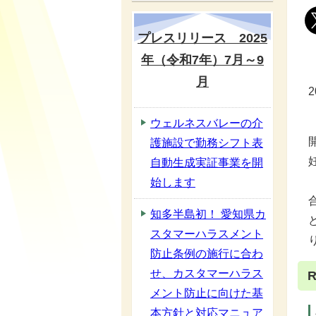
プレスリリース 2025
年（令和7年）7月～9
月
ウェルネスバレーの介
護施設で勤務シフト表
自動生成実証事業を開
始します
知多半島初！ 愛知県カ
スタマーハラスメント
防止条例の施行に合わ
せ、カスタマーハラス
メント防止に向けた基
本方針と対応マニュア