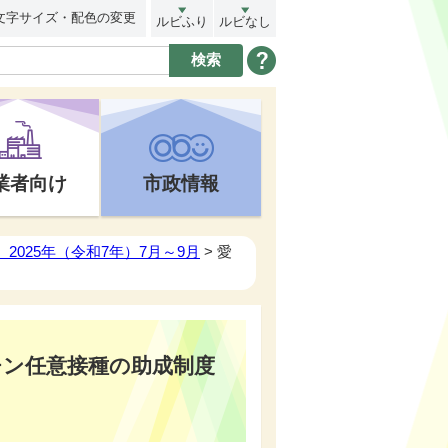
文字サイズ・配色の変更
ルビふり
ルビなし
業者向け
市政情報
2025年（令和7年）7月～9月
> 愛
チン任意接種の助成制度