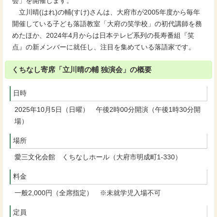
会」を開催します。
立川晴(はれ)の輔(すけ)さんは、大府市が2005年度から毎年
開催している子ども落語教室「大府の笑学校」の初代講師を務
めたほか、2024年4月からは日本テレビ系列の長寿番組『笑
点』の新メンバーに就任し、注目を集めている落語家です。
くちなし寄席「立川晴の輔 独演会」の概要
日時
2025年10月5日（日曜） 午後2時00分開演（午後1時30分開
場）
場所
愛三文化会館 くちなしホール（大府市明成町1-330）
料金
一般2,000円（全席指定） ※未就学児入場不可
定員