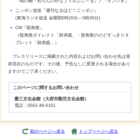
『晴の輔・めろんのかなフィルふぃ～る』／『キンシオ』
ニッポン放送『週刊なるほど！ニッポン』
(東海ラジオ放送 金曜朝5時20分～5時30分)
CM『龍角散』
（龍角散ダイレクト「師弟篇」・龍角散ののどすっきりタ
ブレット「師弟篇」）
プレスリリースに掲載された内容およびお問い合わせ先は発
表現在のものです。その後、予告なしに変更される場合があり
ますのでご了承ください。
このページに関する
お問い合わせ
愛三文化会館（大府市勤労文化会館）
電話：0562-48-6151
前のページへ戻る
トップページへ戻る