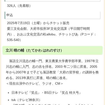
326人（先着順）
申込
2025年7月19日（土曜）からチケット販売
愛三文化会館、大府市役所3F文化交流課（平日開庁時間
内）、おおぶ文化交流の杜allobu、チケットぴあ（Pコード：
535-540）
立川 晴の輔（たてかわ はれのすけ）
落語立川流志の輔一門。東京農業大学農学部卒業。1997年立
川志の輔に入門、志の吉を拝名。2003 年二ツ目に昇進。2005
年から2007年まで子ども落語教室「大府の笑学校」の講師を務
める。2013年真打に昇進、晴の輔に改名。
＜現在出演中のテレビ、ラジオ、CM＞
日本テレビ『笑点』・BS日テレ『笑点 特大号』
tvk（テレビ神奈川）