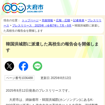
現在の位置：
トップページ
>
市政情報
>
広報・広聴
>
記者発表
>
プレスリリ
ース
>
プレスリリース 2025年（令和7年）7月～9月
> 韓国洪城郡に派遣し
た高校生の報告会を開催します
韓国洪城郡に派遣した高校生の報告会を開催しま
す
ページ番号1036488
更新日 2025年8月12日
2025年8月12日発表のプレスリリースです。
大府市は、姉妹都市・韓国洪城郡(ホンソングン)にあるK-