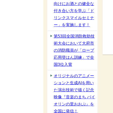
向けにお酒との健全な
付き合い方を学ぶ「ド
リンクスマイルセミナ
ー」を実施します！
第53回全国消防救助技
術大会において大府市
の消防職員が「ロープ
応用登はん訓練」で全
国3位入賞
オリジナルのアニメー
ションと生成AIを用い
た演出技術で描く記念
映像『音楽のまち バイ
オリンの里おおぶ』を
全国に発信！