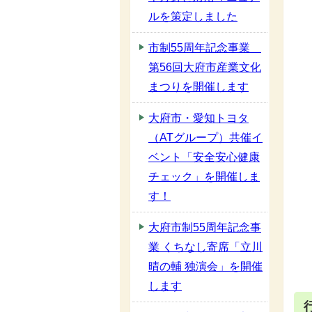
ルを策定しました
市制55周年記念事業
第56回大府市産業文化
まつりを開催します
大府市・愛知トヨタ
（ATグループ）共催イ
ベント「安全安心健康
チェック」を開催しま
す！
大府市制55周年記念事
業 くちなし寄席「立川
晴の輔 独演会」を開催
します