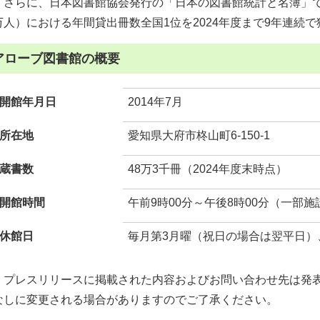
さらに、日本図書館協会発行の「日本の図書館統計と名簿」で
万人）における年間貸出冊数全国1位を2024年度まで9年連続
アローブ図書館の概要
開館年月日
2014年7月
所在地
愛知県大府市柊山町6-150-1
蔵書数
48万3千冊（2024年度末時点）
開館時間
午前9時00分～午後8時00分（一部施
休館日
毎月第3月曜（祝日の場合は翌平日）
プレスリリースに掲載された内容およびお問い合わせ先は発表
なしに変更される場合がありますのでご了承ください。