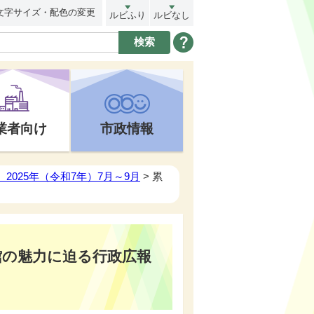
文字サイズ・配色の変更
ルビふり
ルビなし
業者向け
市政情報
2025年（令和7年）7月～9月
> 累
館の魅力に迫る行政広報