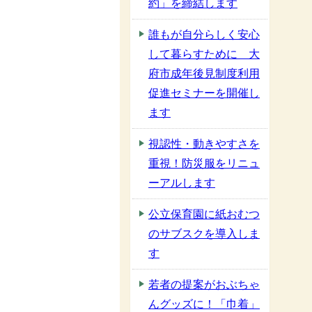
約」を締結します
誰もが自分らしく安心
して暮らすために 大
府市成年後見制度利用
促進セミナーを開催し
ます
視認性・動きやすさを
重視！防災服をリニュ
ーアルします
公立保育園に紙おむつ
のサブスクを導入しま
す
若者の提案がおぶちゃ
んグッズに！「巾着」