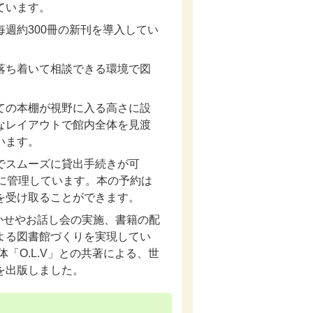
ています。
週約300冊の新刊を導入してい
落ち着いて相談できる環境で図
ての本棚が視野に入る高さに設
なレイアウトで館内全体を見渡
います。
でスムーズに貸出手続きが可
的に管理しています。本の予約は
を受け取ることができます。
聞かせやお話し会の実施、書籍の配
よる図書館づくりを実現してい
「O.L.V」との共著による、世
を出版しました。