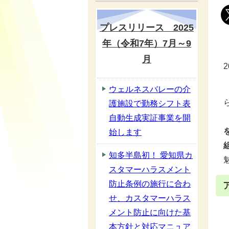
プレスリリース 2025
年（令和7年）7月～9
月
ウェルネスバレーの介
護施設で勤務シフト表
自動生成実証事業を開
始します
知多半島初！ 愛知県カ
スタマーハラスメント
防止条例の施行に合わ
せ、カスタマーハラス
メント防止に向けた基
本方針と対応マニュア