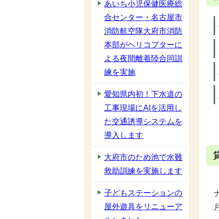
あいち小児保健医療総
合センター・名古屋市
消防航空隊大府市消防
本部がヘリコプターに
よる夜間離着陸合同訓
練を実施
愛知県内初！下水道の
工事現場にAIを活用し
た交通誘導システムを
導入します
大府市のため池で水難
救助訓練を実施します
子どもステーションの
屋外遊具をリニューア