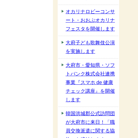
オカリナロビーコンサ
ート・おおぶオカリナ
フェスタを開催します
大府子ども歌舞伎公演
を実施します
大府市・愛知県・ソフ
トバンク株式会社連携
事業『スマホ de 健康
チェック講座』を開催
します
韓国洪城郡公式訪問団
が大府市に来日！「職
員交換派遣に関する協