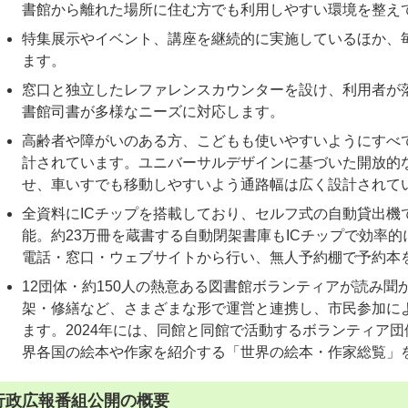
書館から離れた場所に住む方でも利用しやすい環境を整え
特集展示やイベント、講座を継続的に実施しているほか、毎
ます。
窓口と独立したレファレンスカウンターを設け、利用者が
書館司書が多様なニーズに対応します。
高齢者や障がいのある方、こどもも使いやすいようにすべ
計されています。ユニバーサルデザインに基づいた開放的
せ、車いすでも移動しやすいよう通路幅は広く設計されて
全資料にICチップを搭載しており、セルフ式の自動貸出機
能。約23万冊を蔵書する自動閉架書庫もICチップで効率
電話・窓口・ウェブサイトから行い、無人予約棚で予約本
12団体・約150人の熱意ある図書館ボランティアが読み
架・修繕など、さまざまな形で運営と連携し、市民参加に
ます。2024年には、同館と同館で活動するボランティア団体
界各国の絵本や作家を紹介する「世界の絵本・作家総覧」
行政広報番組公開の概要