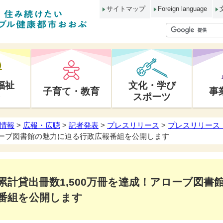
サイトマップ
Foreign language
福祉
文化・学び
子育て・教育
事
スポーツ
情報
>
広報・広聴
>
記者発表
>
プレスリリース
>
プレスリリース 
アローブ図書館の魅力に迫る行政広報番組を公開します
累計貸出冊数1,500万冊を達成！アローブ図書
番組を公開します