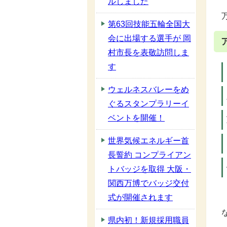
ルしました
第63回技能五輪全国大
会に出場する選手が 岡
村市長を表敬訪問しま
す
ウェルネスバレーをめ
ぐるスタンプラリーイ
ベントを開催！
世界気候エネルギー首
長誓約 コンプライアン
トバッジを取得 大阪・
関西万博でバッジ交付
式が開催されます
県内初！新規採用職員