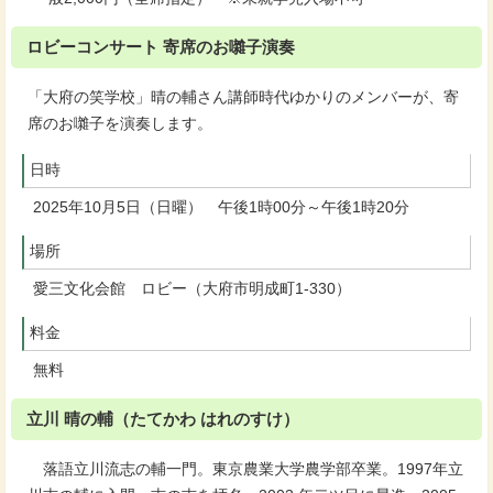
ロビーコンサート 寄席のお囃子演奏
「大府の笑学校」晴の輔さん講師時代ゆかりのメンバーが、寄
席のお囃子を演奏します。
日時
2025年10月5日（日曜） 午後1時00分～午後1時20分
場所
愛三文化会館 ロビー（大府市明成町1-330）
料金
無料
立川 晴の輔（たてかわ はれのすけ）
落語立川流志の輔一門。東京農業大学農学部卒業。1997年立