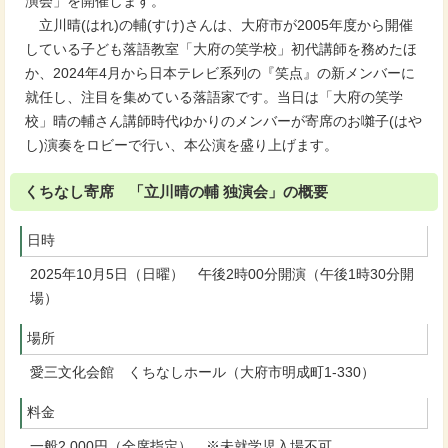
演会」を開催します。
立川晴(はれ)の輔(すけ)さんは、大府市が2005年度から開催
している子ども落語教室「大府の笑学校」初代講師を務めたほ
か、2024年4月から日本テレビ系列の『笑点』の新メンバーに
就任し、注目を集めている落語家です。当日は「大府の笑学
校」晴の輔さん講師時代ゆかりのメンバーが寄席のお囃子(はや
し)演奏をロビーで行い、本公演を盛り上げます。
くちなし寄席 「立川晴の輔 独演会」の概要
日時
2025年10月5日（日曜） 午後2時00分開演（午後1時30分開
場）
場所
愛三文化会館 くちなしホール（大府市明成町1-330）
料金
一般2,000円（全席指定） ※未就学児入場不可