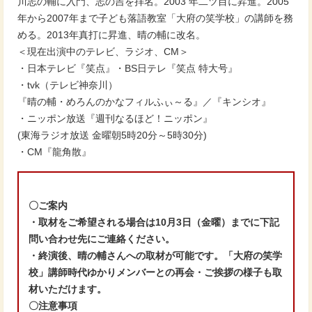
川志の輔に入門、志の吉を拝名。2003 年二ツ目に昇進。2005
年から2007年まで子ども落語教室「大府の笑学校」の講師を務
める。2013年真打に昇進、晴の輔に改名。
＜現在出演中のテレビ、ラジオ、CM＞
・日本テレビ『笑点』・BS日テレ『笑点 特大号』
・tvk（テレビ神奈川）
『晴の輔・めろんのかなフィルふぃ～る』／『キンシオ』
・ニッポン放送『週刊なるほど！ニッポン』
(東海ラジオ放送 金曜朝5時20分～5時30分)
・CM『龍角散』
〇ご案内
・取材をご希望される場合は10月3日（金曜）までに下記
問い合わせ先にご連絡ください。
・終演後、晴の輔さんへの取材が可能です。「大府の笑学
校」講師時代ゆかりメンバーとの再会・ご挨拶の様子も取
材いただけます。
〇注意事項