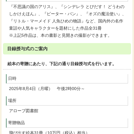
『不思議の国のアリス』、『シンデレラ とびだす！ どうわの
しかけえほん』、『ピーター・パン』、『オズの魔法使い』、
『リトル・マーメイド 人魚ひめの物語』など、国内外の名作
童話や人気キャラクターを題材にした作品全31冊
※上記5作品は、本の書影と見開きの撮影ができます。
目録授与式のご案内
絵本の寄贈にあたり、下記の通り目録授与式を行います。
日時
2025年8月4日（月曜） 午後2時00分～
場所
アローブ図書館
寄贈物品
飛び出す絵本31冊（10万円（税込）相当）