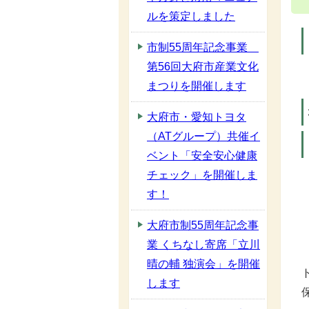
ルを策定しました
市制55周年記念事業
第56回大府市産業文化
まつりを開催します
大府市・愛知トヨタ
（ATグループ）共催イ
ベント「安全安心健康
チェック」を開催しま
す！
大府市制55周年記念事
業 くちなし寄席「立川
晴の輔 独演会」を開催
します