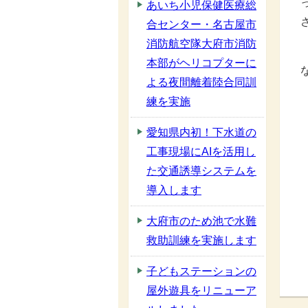
あいち小児保健医療総
合センター・名古屋市
消防航空隊大府市消防
本部がヘリコプターに
よる夜間離着陸合同訓
練を実施
愛知県内初！下水道の
工事現場にAIを活用し
た交通誘導システムを
導入します
大府市のため池で水難
救助訓練を実施します
子どもステーションの
屋外遊具をリニューア