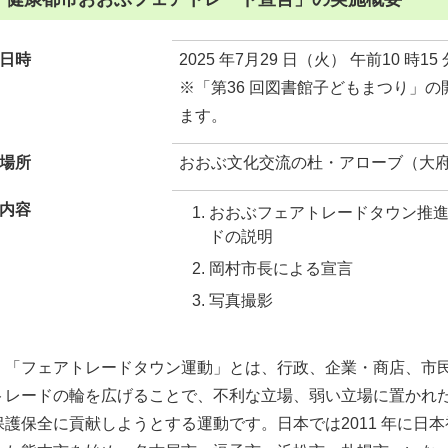
日時
2025 年7⽉29 ⽇（⽕） 午前10 時15
※「第36 回図書館⼦どもまつり」
ます。
場所
おおぶ⽂化交流の杜・アローブ（⼤府
内容
おおぶフェアトレードタウン推
ドの説明
岡村市⻑による宣⾔
写真撮影
「フェアトレードタウン運動」とは、⾏政、企業・商店、市⺠
トレードの輪を広げることで、不利な⽴場、弱い⽴場に置かれ
保護保全に貢献しようとする運動です。⽇本では2011 年に⽇