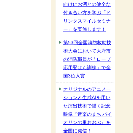
向けにお酒との健全な
付き合い方を学ぶ「ド
リンクスマイルセミナ
ー」を実施します！
第53回全国消防救助技
術大会において大府市
の消防職員が「ロープ
応用登はん訓練」で全
国3位入賞
オリジナルのアニメー
ションと生成AIを用い
た演出技術で描く記念
映像『音楽のまち バイ
オリンの里おおぶ』を
全国に発信！