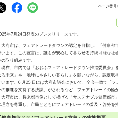
ページ番号10
2025年7月24日発表のプレスリリースです。
⼤府市は、フェアトレードタウンの認定を⽬指し、「健康都市
⾏います。この宣⾔は、誰もが安⼼して暮らせる持続可能な社
体の取り組みです。
現在、市内では「おおぶフェアトレードタウン推進委員会」を
れる未来」や「地球にやさしい暮らし」を願いながら、認定取
ています。6 ⽉25 ⽇には⼤府市議会において、全会⼀致で「
その推進を⽀持する決議」がされるなど、フェアトレードの輪
⼤府市は、将来都市像として掲げる「サステナブル健康都市」
の理念を尊重し、市⺠とともにフェアトレードの普及・啓発を
「健康都市おおぶフェアトレード宣⾔」の実施概要