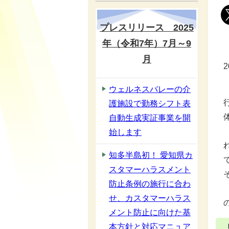
プレスリリース 2025
年（令和7年）7月～9
月
ウェルネスバレーの介
護施設で勤務シフト表
自動生成実証事業を開
始します
知多半島初！ 愛知県カ
スタマーハラスメント
防止条例の施行に合わ
せ、カスタマーハラス
メント防止に向けた基
本方針と対応マニュア