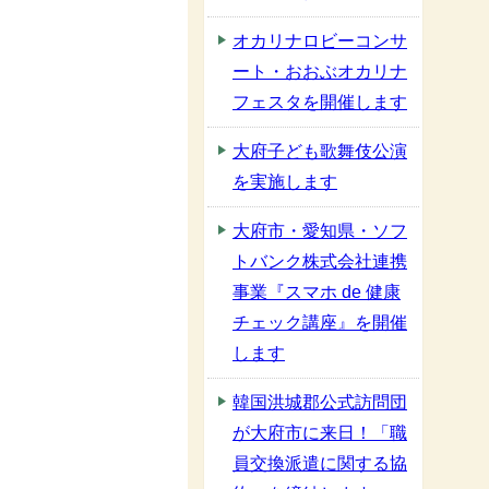
オカリナロビーコンサ
ート・おおぶオカリナ
フェスタを開催します
大府子ども歌舞伎公演
を実施します
大府市・愛知県・ソフ
トバンク株式会社連携
事業『スマホ de 健康
チェック講座』を開催
します
韓国洪城郡公式訪問団
が大府市に来日！「職
員交換派遣に関する協