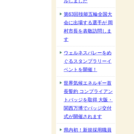
ルしました
第63回技能五輪全国大
会に出場する選手が 岡
村市長を表敬訪問しま
す
ウェルネスバレーをめ
ぐるスタンプラリーイ
ベントを開催！
世界気候エネルギー首
長誓約 コンプライアン
トバッジを取得 大阪・
関西万博でバッジ交付
式が開催されます
県内初！新規採用職員