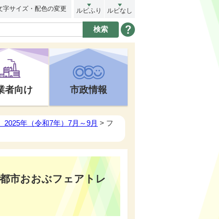
文字サイズ・配色の変更
ルビふり
ルビなし
業者向け
市政情報
2025年（令和7年）7月～9月
> フ
康都市おおぶフェアトレ