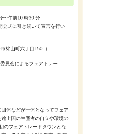
 分〜午前10 時30 分
の開会式に引き続いて宣⾔を⾏い
市柊⼭町六丁⽬1501）
進委員会によるフェアトレー
団体などが⼀体となってフェア
た途上国の⽣産者の⾃⽴や環境の
本初のフェアトレードタウンとな