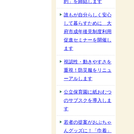
約」を締結します
誰もが自分らしく安心
して暮らすために 大
府市成年後見制度利用
促進セミナーを開催し
ます
視認性・動きやすさを
重視！防災服をリニュ
ーアルします
公立保育園に紙おむつ
のサブスクを導入しま
す
若者の提案がおぶちゃ
んグッズに！「巾着」