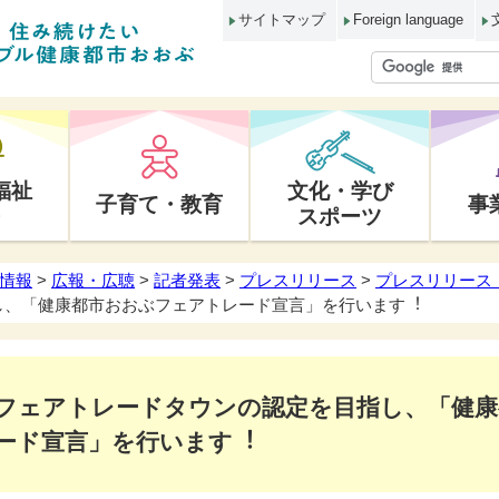
サイトマップ
Foreign language
福祉
文化・学び
子育て・教育
事
スポーツ
情報
>
広報・広聴
>
記者発表
>
プレスリリース
>
プレスリリース 
し、「健康都市おおぶフェアトレード宣⾔」を⾏います︕
フェアトレードタウンの認定を⽬指し、「健
ード宣⾔」を⾏います︕