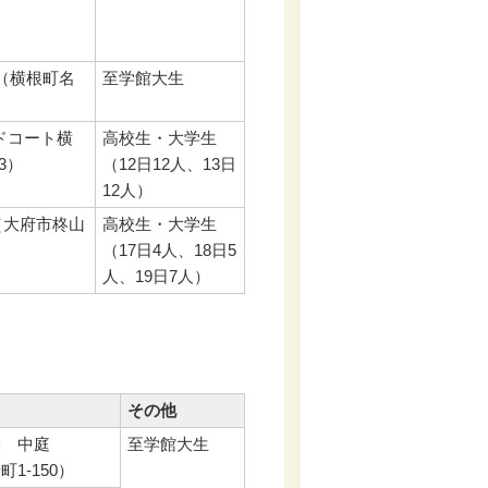
室（横根町名
至学館大生
ドコート横
高校生・大学生
3）
（12日12人、13日
12人）
（大府市柊山
高校生・大学生
（17日4人、18日5
人、19日7人）
その他
宅 中庭
至学館大生
1-150）