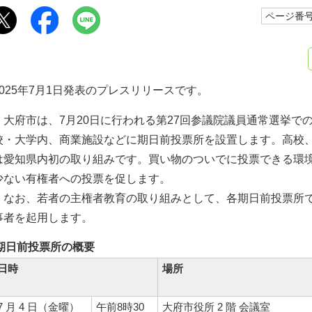
ページ番号1
2025年7月1日発表のプレスリリースです。
大府市は、7月20日に行われる第27回参議院議員通常選挙で
校・大学内、商業施設などに期日前投票所を設置します。高校
は愛知県内初の取り組みです。買い物のついでに投票できる環
少ない有権者への投票を促します。
なお、若者の主権者教育の取り組みとして、各期日前投票所で
事者を起用します。
期日前投票所の概要
日時
場所
7 月 4 日（金曜）
午前8時30
大府市役所 2 階 会議室