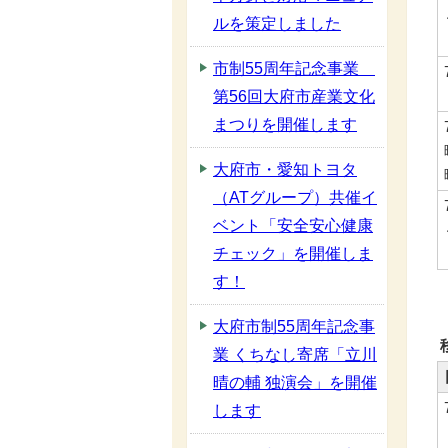
ルを策定しました
市制55周年記念事業
第56回大府市産業文化
まつりを開催します
大府市・愛知トヨタ
（ATグループ）共催イ
ベント「安全安心健康
チェック」を開催しま
す！
大府市制55周年記念事
業 くちなし寄席「立川
晴の輔 独演会」を開催
します