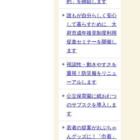
約」を締結します
誰もが自分らしく安心
して暮らすために 大
府市成年後見制度利用
促進セミナーを開催し
ます
視認性・動きやすさを
重視！防災服をリニュ
ーアルします
公立保育園に紙おむつ
のサブスクを導入しま
す
若者の提案がおぶちゃ
んグッズに！「巾着」