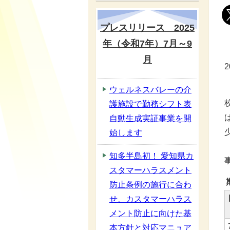
プレスリリース 2025
年（令和7年）7月～9
月
ウェルネスバレーの介
護施設で勤務シフト表
自動生成実証事業を開
始します
知多半島初！ 愛知県カ
スタマーハラスメント
防止条例の施行に合わ
せ、カスタマーハラス
メント防止に向けた基
本方針と対応マニュア