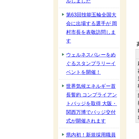
ルしました
第63回技能五輪全国大
会に出場する選手が 岡
村市長を表敬訪問しま
す
ウェルネスバレーをめ
ぐるスタンプラリーイ
ベントを開催！
世界気候エネルギー首
長誓約 コンプライアン
トバッジを取得 大阪・
関西万博でバッジ交付
式が開催されます
県内初！新規採用職員