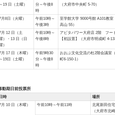
～19 日（土曜）
分～午後8
（大府市中央町 5-70）
時
7月8日（火曜）
午前10時～
至学館大学 9000号館 A101教
午後3時
高山 55）
7月 12 日（土
午前10時～
アピタパワー大府店 2階 フー
曜）・13 日（日
午後8時
【初設置】（大府市明成町 4-13
曜）
7月 17 日（木曜）
午前9時30
おおぶ文化交流の杜2階会議室
～19日（土曜）
分～午後8
町6-150-1）
時
移動期日前投票所
日時
場所
7月 10 日（木曜）
午前10時～午前11時
北尾新田住
（大府市北崎町