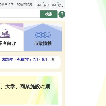
文字サイズ・配色の変更
ルビふり
ルビなし
業者向け
市政情報
2025年（令和7年）7月～9月
> 参
校、大学、商業施設に期