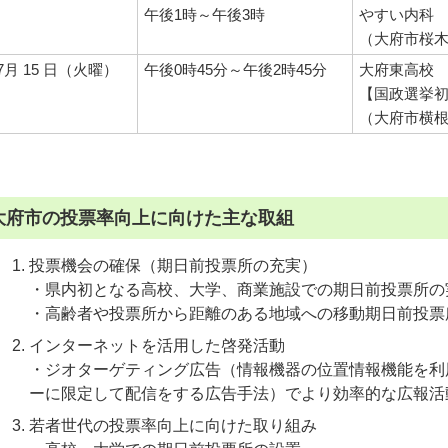
午後1時～午後3時
やすい内科
（大府市桜木町
7月 15 日（火曜）
午後0時45分～午後2時45分
大府東高校
【国政選挙
（大府市横根
大府市の投票率向上に向けた主な取組
投票機会の確保（期日前投票所の充実）
・県内初となる高校、大学、商業施設での期日前投票所の
・高齢者や投票所から距離のある地域への移動期日前投票
インターネットを活用した啓発活動
・ジオターゲティング広告（情報機器の位置情報機能を利
ーに限定して配信をする広告手法）でより効率的な広報活
若者世代の投票率向上に向けた取り組み