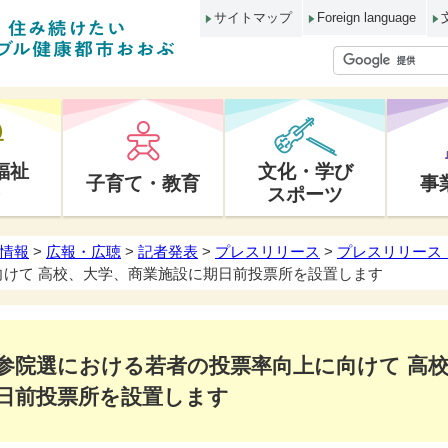
サイトマップ
Foreign language
福祉
文化・学び
子育て・教育
事
スポーツ
情報
>
広報・広聴
>
記者発表
>
プレスリリース
>
プレスリリース 
けて 高校、大学、商業施設に期日前投票所を設置します
参院選における若者の投票率向上に向けて 高
日前投票所を設置します