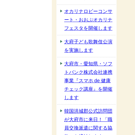
オカリナロビーコンサ
ート・おおぶオカリナ
フェスタを開催します
大府子ども歌舞伎公演
を実施します
大府市・愛知県・ソフ
トバンク株式会社連携
事業『スマホ de 健康
チェック講座』を開催
します
韓国洪城郡公式訪問団
が大府市に来日！「職
員交換派遣に関する協