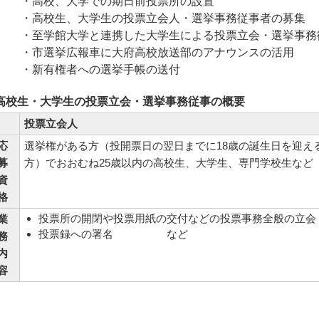
・高校、大学での期日前投票所の設置
・高校生、大学生の投票立会人・選挙事務従事者の募集
・至学館大学と連携した大学生による投票立会・選挙事務
・市選挙広報車に大府高校放送部のアナウンスの活用
・新有権者への選挙手帳の送付
高校生・大学生の投票立会・選挙事務従事の概要
投票立会人
応
選挙権がある方（投開票日の翌日までに18歳の誕生日を迎え
募
方）でおおむね25歳以内の高校生、大学生、専門学校生など
資
格
投票所の開閉や投票用紙の交付などの投票事務全般の立会
業
投票録への署名 など
務
内
容