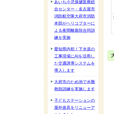
あいち小児保健医療総
合センター・名古屋市
消防航空隊大府市消防
本部がヘリコプターに
よる夜間離着陸合同訓
練を実施
愛知県内初！下水道の
工事現場にAIを活用し
た交通誘導システムを
導入します
大府市のため池で水難
救助訓練を実施します
子どもステーションの
屋外遊具をリニューア