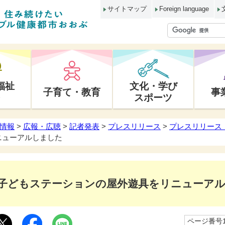
サイトマップ
Foreign language
福祉
文化・学び
子育て・教育
事
スポーツ
情報
>
広報・広聴
>
記者発表
>
プレスリリース
>
プレスリリース 
ニューアルしました
子どもステーションの屋外遊具をリニューア
ページ番号10