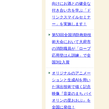
向けにお酒との健全な
付き合い方を学ぶ「ド
リンクスマイルセミナ
ー」を実施します！
第53回全国消防救助技
術大会において大府市
の消防職員が「ロープ
応用登はん訓練」で全
国3位入賞
オリジナルのアニメー
ションと生成AIを用い
た演出技術で描く記念
映像『音楽のまち バイ
オリンの里おおぶ』を
全国に発信！