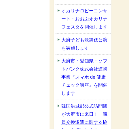
オカリナロビーコンサ
ート・おおぶオカリナ
フェスタを開催します
大府子ども歌舞伎公演
を実施します
大府市・愛知県・ソフ
トバンク株式会社連携
事業『スマホ de 健康
チェック講座』を開催
します
韓国洪城郡公式訪問団
が大府市に来日！「職
員交換派遣に関する協