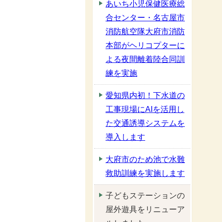
あいち小児保健医療総
合センター・名古屋市
消防航空隊大府市消防
本部がヘリコプターに
よる夜間離着陸合同訓
練を実施
愛知県内初！下水道の
工事現場にAIを活用し
た交通誘導システムを
導入します
大府市のため池で水難
救助訓練を実施します
子どもステーションの
屋外遊具をリニューア