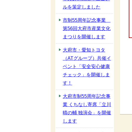
ルを策定しました
市制55周年記念事業
第56回大府市産業文化
まつりを開催します
大府市・愛知トヨタ
（ATグループ）共催イ
ベント「安全安心健康
チェック」を開催しま
す！
大府市制55周年記念事
業 くちなし寄席「立川
晴の輔 独演会」を開催
します