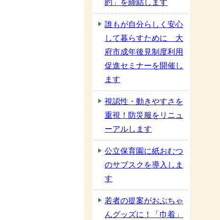
約」を締結します
誰もが自分らしく安心
して暮らすために 大
府市成年後見制度利用
促進セミナーを開催し
ます
視認性・動きやすさを
重視！防災服をリニュ
ーアルします
公立保育園に紙おむつ
のサブスクを導入しま
す
若者の提案がおぶちゃ
んグッズに！「巾着」