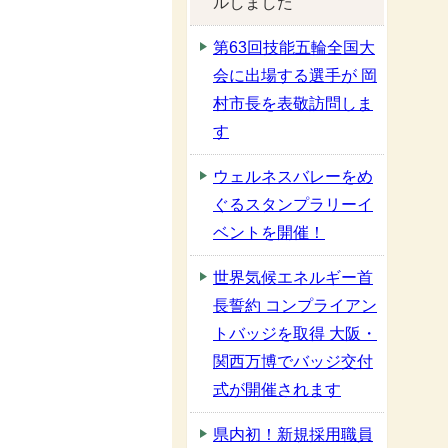
ルしました
第63回技能五輪全国大
会に出場する選手が 岡
村市長を表敬訪問しま
す
ウェルネスバレーをめ
ぐるスタンプラリーイ
ベントを開催！
世界気候エネルギー首
長誓約 コンプライアン
トバッジを取得 大阪・
関西万博でバッジ交付
式が開催されます
県内初！新規採用職員