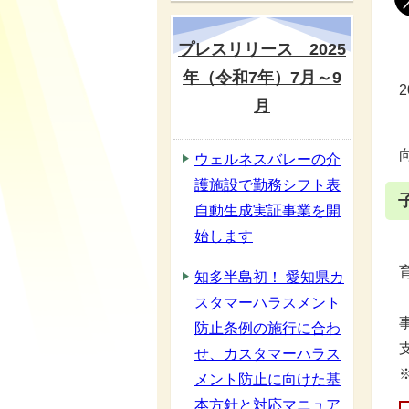
プレスリリース 2025
年（令和7年）7月～9
月
ウェルネスバレーの介
護施設で勤務シフト表
自動生成実証事業を開
始します
知多半島初！ 愛知県カ
スタマーハラスメント
防止条例の施行に合わ
せ、カスタマーハラス
メント防止に向けた基
本方針と対応マニュア