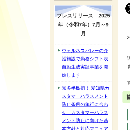
プレスリリース 2025
年（令和7年）7月～9
月
ウェルネスバレーの介
護施設で勤務シフト表
自動生成実証事業を開
始します
知多半島初！ 愛知県カ
スタマーハラスメント
防止条例の施行に合わ
せ、カスタマーハラス
メント防止に向けた基
本方針と対応マニュア