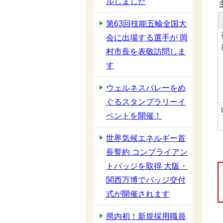
ルしました
第63回技能五輪全国大
会に出場する選手が 岡
村市長を表敬訪問しま
す
ウェルネスバレーをめ
ぐるスタンプラリーイ
ベントを開催！
世界気候エネルギー首
長誓約 コンプライアン
トバッジを取得 大阪・
関西万博でバッジ交付
式が開催されます
県内初！新規採用職員