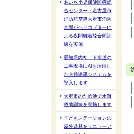
あいち小児保健医療総
合センター・名古屋市
消防航空隊大府市消防
本部がヘリコプターに
よる夜間離着陸合同訓
練を実施
愛知県内初！下水道の
工事現場にAIを活用し
た交通誘導システムを
導入します
大府市のため池で水難
救助訓練を実施します
子どもステーションの
屋外遊具をリニューア