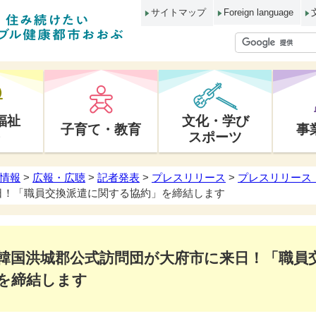
サイトマップ
Foreign language
福祉
文化・学び
子育て・教育
事
スポーツ
情報
>
広報・広聴
>
記者発表
>
プレスリリース
>
プレスリリース 
日！「職員交換派遣に関する協約」を締結します
韓国洪城郡公式訪問団が大府市に来日！「職員
を締結します