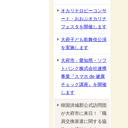
オカリナロビーコンサ
ート・おおぶオカリナ
フェスタを開催します
大府子ども歌舞伎公演
を実施します
大府市・愛知県・ソフ
トバンク株式会社連携
事業『スマホ de 健康
チェック講座』を開催
します
韓国洪城郡公式訪問団
が大府市に来日！「職
員交換派遣に関する協