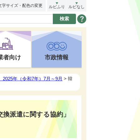
文字サイズ・配色の変更
ルビふり
ルビなし
業者向け
市政情報
2025年（令和7年）7月～9月
> 韓
交換派遣に関する協約」