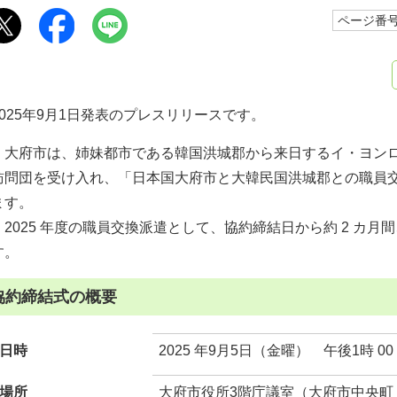
ページ番号1
2025年9月1日発表のプレスリリースです。
大府市は、姉妹都市である韓国洪城郡から来日するイ・ヨンロ
訪問団を受け入れ、「日本国大府市と大韓民国洪城郡との職員
ます。
2025 年度の職員交換派遣として、協約締結日から約 2 カ月間
す。
協約締結式の概要
日時
2025 年9月5日（金曜） 午後1時 00
場所
大府市役所3階庁議室（大府市中央町 5