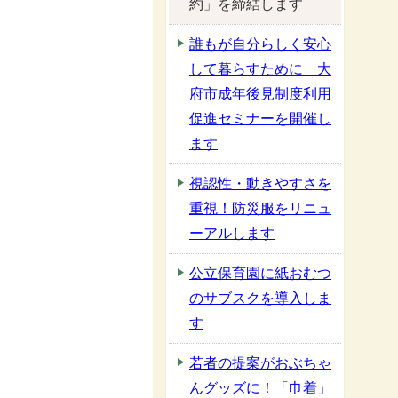
約」を締結します
誰もが自分らしく安心
して暮らすために 大
府市成年後見制度利用
促進セミナーを開催し
ます
視認性・動きやすさを
重視！防災服をリニュ
ーアルします
公立保育園に紙おむつ
のサブスクを導入しま
す
若者の提案がおぶちゃ
んグッズに！「巾着」