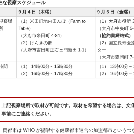
主な視察スケジュール
9 月 4 日（木曜）
9 月 5 日（金曜）
視察場
（1）米田町地内田んぼ（Farm to
（1）大府市役所 
所
Table）
（大府市中央町 5-
（大府市米田町 4-84）
（協約書締結式）
（2）げんきの郷
（2）国立長寿医
（大府市吉田町正右ェ門新田 1-1）
ター
（大府市森岡町 7-
時間
（1） 14時00分～15時30分
（1） 13時00分～
（2） 16時00分～17時30分
（2） 16時00分～
上記視察場所で取材が可能です。取材を希望する場合は、文化交流課（
事前にご連絡ください。
両都市は WHO が提唱する健康都市連合の加盟都市というつなが