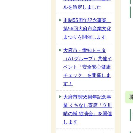
ルを策定しました
市制55周年記念事業
第56回大府市産業文化
まつりを開催します
大府市・愛知トヨタ
（ATグループ）共催イ
ベント「安全安心健康
チェック」を開催しま
す！
大府市制55周年記念事
業 くちなし寄席「立川
晴の輔 独演会」を開催
します