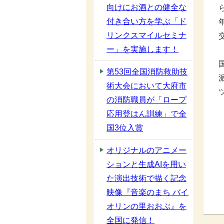
向けにお酒との健全な
付き合い方を学ぶ「ド
リンクスマイルセミナ
ー」を実施します！
第53回全国消防救助技
術大会において大府市
の消防職員が「ロープ
応用登はん訓練」で全
国3位入賞
オリジナルのアニメー
ションと生成AIを用い
た演出技術で描く記念
映像『音楽のまち バイ
オリンの里おおぶ』を
全国に発信！